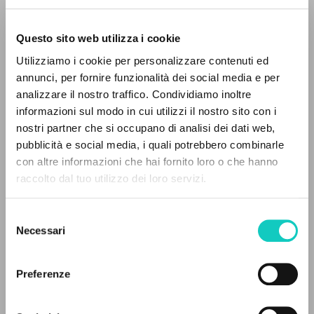
Questo sito web utilizza i cookie
Giussani Luigi
Author
Utilizziamo i cookie per personalizzare contenuti ed
annunci, per fornire funzionalità dei social media e per
Italian
analizzare il nostro traffico. Condividiamo inoltre
Il Sabato
1988
informazioni sul modo in cui utilizzi il nostro sito con i
Pages: 3
nostri partner che si occupano di analisi dei dati web,
pubblicità e social media, i quali potrebbero combinarle
THE PROJECT
con altre informazioni che hai fornito loro o che hanno
raccolto dal tuo utilizzo dei loro servizi.
The portal collects and gives access to the
LATEST UPDATE
20/03/2020
writings of Luigi Giussani: nearly 5,000
Selezione
bibliographic references, full texts in 5
Necessari
del
languages, and dedicated thematic sections.
consenso
READ THE FULL TEXT OF THE AVAILABLE
Preferenze
EDITION
BROWSE