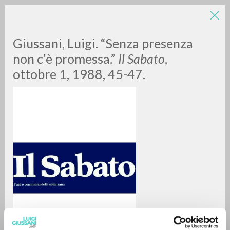
Giussani, Luigi. “Senza presenza
non c’è promessa.”
Il Sabato
,
ottobre 1, 1988, 45-47.
ADVANCED SEARCH »
A
Z
0
RESULTS FOUND
MORE RESULTS