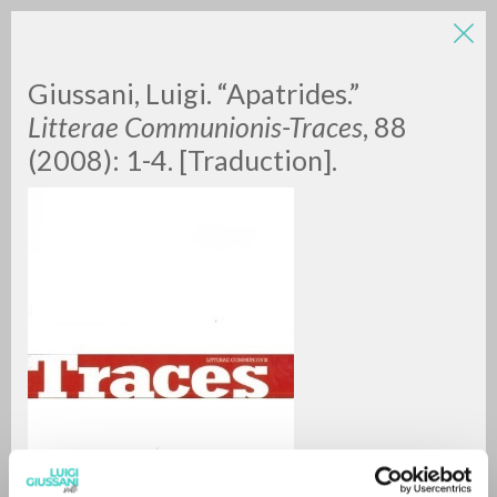
LUIGI
Giussani, Luigi. “Apatrides.”
Litterae Communionis-Traces
, 88
GIUSSANI
(2008): 1-4. [Traduction].
scritti