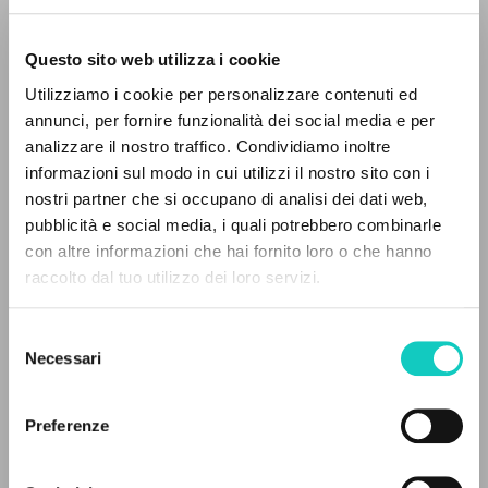
Questo sito web utilizza i cookie
Utilizziamo i cookie per personalizzare contenuti ed
annunci, per fornire funzionalità dei social media e per
Giussani Luigi
Author
analizzare il nostro traffico. Condividiamo inoltre
informazioni sul modo in cui utilizzi il nostro sito con i
French
Litterae Communionis-Traces
nostri partner che si occupano di analisi dei dati web,
2008
pubblicità e social media, i quali potrebbero combinarle
Pages: 4
con altre informazioni che hai fornito loro o che hanno
raccolto dal tuo utilizzo dei loro servizi.
ADVANCED SEARCH »
Selezione
A
LATEST UPDATE
Z
24/03/2022
Necessari
del
consenso
0
RESULTS FOUND
Preferenze
READ THE FULL TEXT OF THE AVAILABLE
EDITION