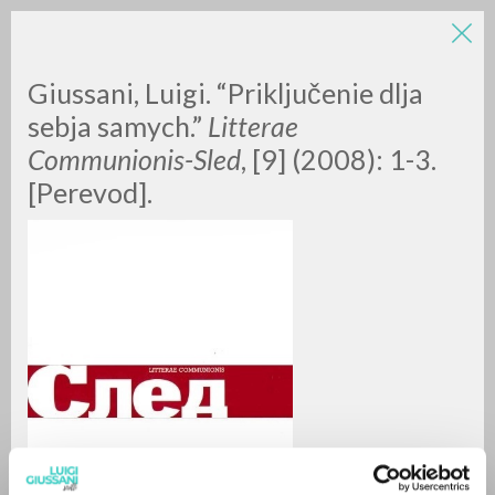
LUIGI
Giussani, Luigi. “Priključenie dlja
sebja samych.”
Litterae
Communionis-Sled
, [9] (2008): 1-3.
GIUSSANI
[Perevod].
scritti