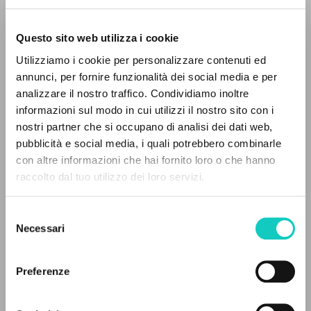
Questo sito web utilizza i cookie
ADVANCED SEARCH »
Utilizziamo i cookie per personalizzare contenuti ed
A
Z
annunci, per fornire funzionalità dei social media e per
analizzare il nostro traffico. Condividiamo inoltre
Giussani Luigi
Author
0
RESULTS FOUND
informazioni sul modo in cui utilizzi il nostro sito con i
nostri partner che si occupano di analisi dei dati web,
Russian
pubblicità e social media, i quali potrebbero combinarle
Litterae Communionis-Sled
con altre informazioni che hai fornito loro o che hanno
2008
Pages: 3
raccolto dal tuo utilizzo dei loro servizi.
MORE RESULTS
Selezione
Necessari
del
LATEST UPDATE
consenso
09/04/2020
Preferenze