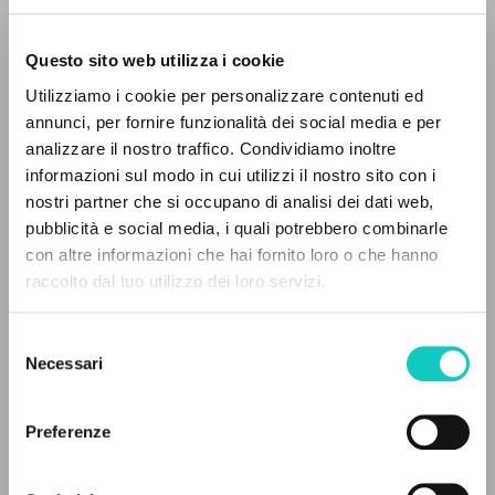
Questo sito web utilizza i cookie
ADVANCED SEARCH »
Utilizziamo i cookie per personalizzare contenuti ed
A
Z
annunci, per fornire funzionalità dei social media e per
analizzare il nostro traffico. Condividiamo inoltre
0
RESULTS FOUND
informazioni sul modo in cui utilizzi il nostro sito con i
nostri partner che si occupano di analisi dei dati web,
pubblicità e social media, i quali potrebbero combinarle
con altre informazioni che hai fornito loro o che hanno
raccolto dal tuo utilizzo dei loro servizi.
MORE RESULTS
Selezione
Necessari
del
consenso
Di Martino Carmine
Curator
Giussani Luigi
Author
Preferenze
Ratzinger Joseph
Preface