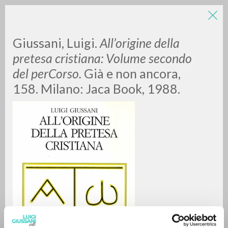
Giussani, Luigi.
All’origine della
pretesa cristiana: Volume secondo
del perCorso.
Già e non ancora,
158. Milano: Jaca Book, 1988.
ADVANCED SEARCH »
A
Z
0
RESULTS FOUND
MORE RESULTS