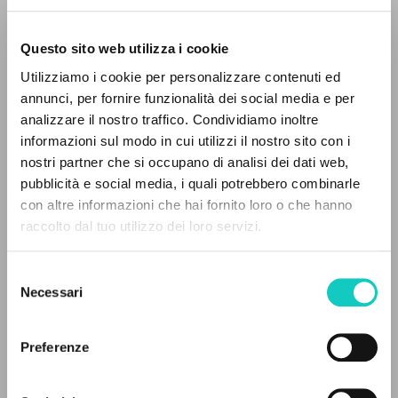
Questo sito web utilizza i cookie
Utilizziamo i cookie per personalizzare contenuti ed
annunci, per fornire funzionalità dei social media e per
analizzare il nostro traffico. Condividiamo inoltre
informazioni sul modo in cui utilizzi il nostro sito con i
Giussani Luigi
Author
nostri partner che si occupano di analisi dei dati web,
pubblicità e social media, i quali potrebbero combinarle
Jaca Book
THE PROJECT
Italian
con altre informazioni che hai fornito loro o che hanno
1988
raccolto dal tuo utilizzo dei loro servizi.
The portal collects and gives access to the
Pages: 152
writings of Luigi Giussani: nearly 5,000
Selezione
bibliographic references, full texts in 5
Necessari
del
languages, and dedicated thematic sections.
consenso
LATEST UPDATE
03/02/2026
Preferenze
BROWSE