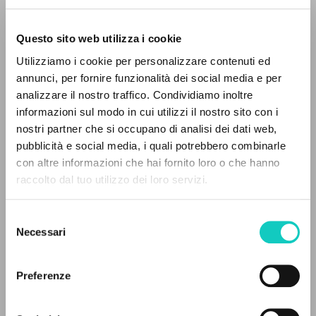
Questo sito web utilizza i cookie
Utilizziamo i cookie per personalizzare contenuti ed
annunci, per fornire funzionalità dei social media e per
analizzare il nostro traffico. Condividiamo inoltre
informazioni sul modo in cui utilizzi il nostro sito con i
nostri partner che si occupano di analisi dei dati web,
Giussani Luigi
Author
pubblicità e social media, i quali potrebbero combinarle
Kopteva M.
Copy Editor
THE PROJECT
con altre informazioni che hai fornito loro o che hanno
Mazzola Elena
Technical editor
raccolto dal tuo utilizzo dei loro servizi.
Normann E.
Technical editor
The portal collects and gives access to the
Tjukalova Natalja
Translator
writings of Luigi Giussani: nearly 5,000
Selezione
bibliographic references, full texts in 5
Necessari
del
Christianskaja Rossija
languages, and dedicated thematic sections.
consenso
Russian
2010
Preferenze
Pages: 152
BROWSE