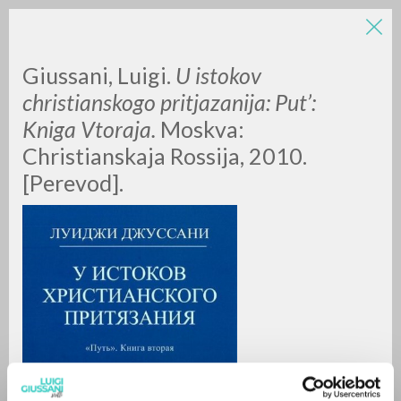
Giussani, Luigi.
U istokov
christianskogo pritjazanija: Put’:
Kniga Vtoraja.
Moskva:
Christianskaja Rossija, 2010.
[Perevod].
ADVANCED SEARCH »
A
Z
0
RESULTS FOUND
MORE RESULTS