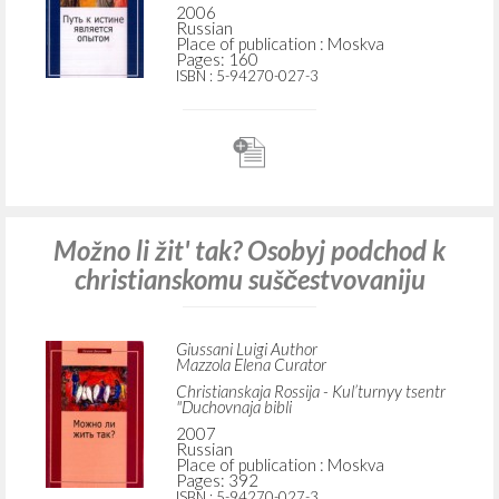
Giussani Luigi Author
Mazzola Elena Technical editor
Christianskaja Rossija
2006
Russian
Place of publication : Moskva
Pages: 160
ISBN
: 5-94270-027-3
Možno li žit' tak? Osobyj podchod k
christianskomu suščestvovaniju
Giussani Luigi Author
Mazzola Elena Curator