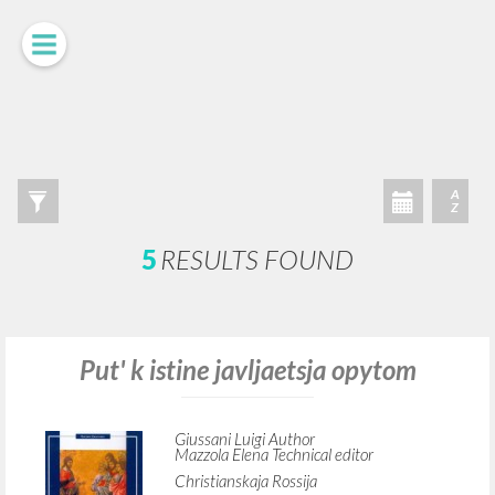
ADVANCED SEARCH »
A
Z
5
RESULTS FOUND
Put' k istine javljaetsja opytom