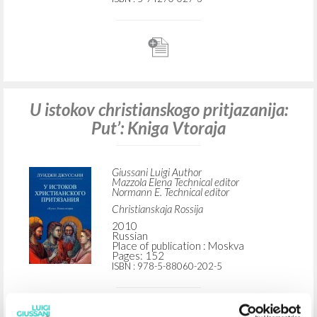
Christianskaja Rossija - Kul’turnyy tsentr
"Duchovnaja bibli
2007
Russian
Place of publication : Moskva
Pages: 392
ISBN
: 5-94270-027-3
U istokov christianskogo pritjazanija:
Put’: Kniga Vtoraja
Giussani Luigi Author
Mazzola Elena Technical editor
Normann E. Technical editor
Christianskaja Rossija
2010
Russian
Place of publication : Moskva