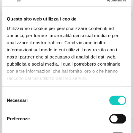
Pages: 152
ISBN
: 978-5-88060-202-5
Questo sito web utilizza i cookie
Utilizziamo i cookie per personalizzare contenuti ed
annunci, per fornire funzionalità dei social media e per
analizzare il nostro traffico. Condividiamo inoltre
informazioni sul modo in cui utilizzi il nostro sito con i
Riskovannoe delo vospitanija
nostri partner che si occupano di analisi dei dati web,
pubblicità e social media, i quali potrebbero combinarle
con altre informazioni che hai fornito loro o che hanno
Giussani Luigi Author
Lobkowicz Nikolaus Preface
raccolto dal tuo utilizzo dei loro servizi.
Mazzola Elena Technical editor
Christianskaja Rossija
Selezione
2007
Russian
Necessari
del
Place of publication : Moskva
Pages: 136
consenso
ISBN
: 5-94270-026-5
Preferenze