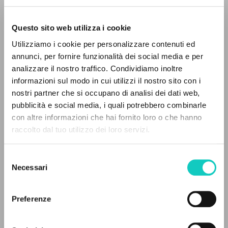
Questo sito web utilizza i cookie
Utilizziamo i cookie per personalizzare contenuti ed
annunci, per fornire funzionalità dei social media e per
analizzare il nostro traffico. Condividiamo inoltre
Giussani Luigi
Author
informazioni sul modo in cui utilizzi il nostro sito con i
Tjukalova Natalja
Translator
nostri partner che si occupano di analisi dei dati web,
pubblicità e social media, i quali potrebbero combinarle
Itaca
THE PROJECT
con altre informazioni che hai fornito loro o che hanno
Russian
raccolto dal tuo utilizzo dei loro servizi.
2015
The portal collects and gives access to the
Pages: 150
writings of Luigi Giussani: nearly 5,000
Selezione
bibliographic references, full texts in 5
Necessari
del
languages, and dedicated thematic sections.
consenso
LATEST UPDATE
Preferenze
08/06/2021
BROWSE