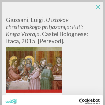
Giussani, Luigi.
U istokov
christianskogo pritjazanija: Put’:
Kniga Vtoraja
. Castel Bolognese:
Itaca, 2015. [Perevod].
ADVANCED SEARCH »
A
Z
0
RESULTS FOUND
MORE RESULTS