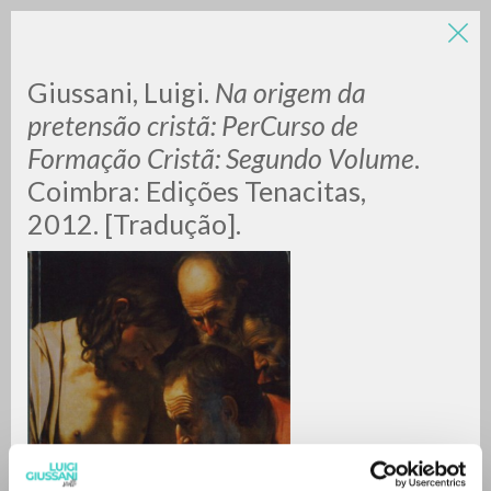
LUIGI
Giussani, Luigi.
Na origem da
pretensão cristã: PerCurso de
Formação Cristã: Segundo Volume
.
GIUSSANI
Coimbra: Edições Tenacitas,
2012. [Tradução].
scritti