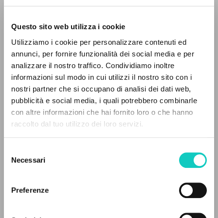
Questo sito web utilizza i cookie
ADVANCED SEARCH »
Utilizziamo i cookie per personalizzare contenuti ed
A
Z
annunci, per fornire funzionalità dei social media e per
analizzare il nostro traffico. Condividiamo inoltre
0
RESULTS FOUND
informazioni sul modo in cui utilizzi il nostro sito con i
nostri partner che si occupano di analisi dei dati web,
Coimbra Gonçalves Ana Maria
Translator
pubblicità e social media, i quali potrebbero combinarle
Giussani Luigi
Author
con altre informazioni che hai fornito loro o che hanno
raccolto dal tuo utilizzo dei loro servizi.
Edições Tenacitas
MORE RESULTS
Portuguese
2012
Selezione
Pages: 140
Necessari
del
consenso
Preferenze
LATEST UPDATE
28/06/2023