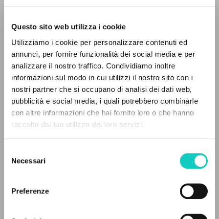
Questo sito web utilizza i cookie
ADVANCED SEARCH »
Utilizziamo i cookie per personalizzare contenuti ed
A
Z
annunci, per fornire funzionalità dei social media e per
analizzare il nostro traffico. Condividiamo inoltre
0
RESULTS FOUND
informazioni sul modo in cui utilizzi il nostro sito con i
nostri partner che si occupano di analisi dei dati web,
Giussani Luigi
Author
pubblicità e social media, i quali potrebbero combinarle
Hügel Sebastian
Translator
con altre informazioni che hai fornito loro o che hanno
Scholz Bettina
Translator
raccolto dal tuo utilizzo dei loro servizi.
MORE RESULTS
EOS
German
Selezione
2011
Necessari
del
Pages: 152
consenso
Preferenze
LATEST UPDATE