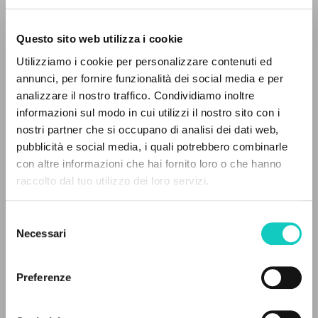
Questo sito web utilizza i cookie
Utilizziamo i cookie per personalizzare contenuti ed
annunci, per fornire funzionalità dei social media e per
THE PROJECT
analizzare il nostro traffico. Condividiamo inoltre
informazioni sul modo in cui utilizzi il nostro sito con i
The portal collects and gives access to the
nostri partner che si occupano di analisi dei dati web,
writings of Luigi Giussani: nearly 5,000
pubblicità e social media, i quali potrebbero combinarle
bibliographic references, full texts in 5
con altre informazioni che hai fornito loro o che hanno
languages, and dedicated thematic sections.
Coimbra Gonçalves Ana Maria
Translator
raccolto dal tuo utilizzo dei loro servizi.
Giussani Luigi
Author
Selezione
BROWSE
Editorial Verbo
Necessari
del
Portuguese
consenso
Advanced search »
2002
Il PerCorso
Preferenze
Contact us
Login