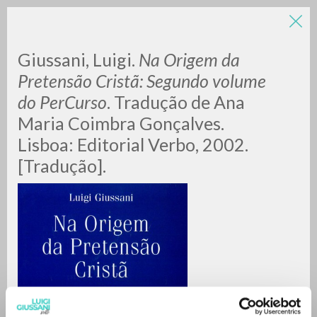
Giussani, Luigi.
Na Origem da
Pretensão Cristã: Segundo volume
do PerCurso
. Tradução de Ana
Maria Coimbra Gonçalves.
A
Z
Lisboa: Editorial Verbo, 2002.
[Tradução].
0
RESULTS FOUND
MORE RESULTS