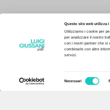
Questo sito web utilizza i
Utilizziamo i cookie per pe
per analizzare il nostro tra
con i nostri partner che si
combinarle con altre inform
servizi.
Selezione
Necessari
IL PROGETTO
del
consenso
Il portale raccoglie e rende
accessibili gli scritti di Luigi
Giussani: quasi 5000 voci