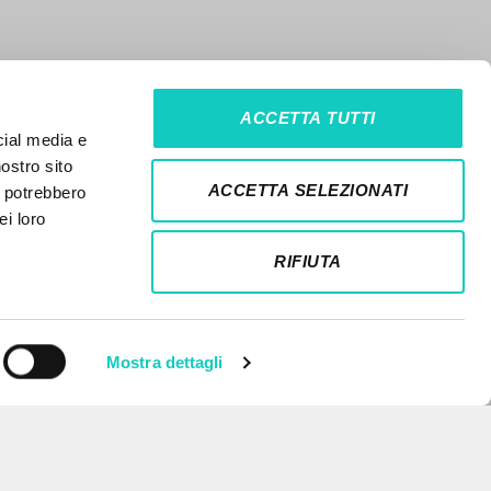
ACCETTA TUTTI
cial media e
nostro sito
ACCETTA SELEZIONATI
i potrebbero
ei loro
RIFIUTA
Mostra dettagli
NEWSLETTER
Ricevi aggiornamenti su nuove
pubblicazioni, eventi e percorsi
editoriali.