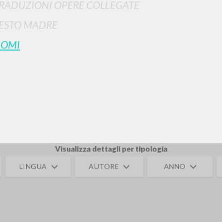
RADUZIONI OPERE COLLEGATE
ESTO MADRE
OMI
RICERCA AVANZATA
i risultati ancora più precisi? Utilizza la
0
DOCUMENTI TROVATI
Visualizza dettagli per tipologia
LINGUA
AUTORE
ANNO