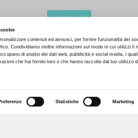
RISULTATI SUCCESSIVI
 cookie
rsonalizzare contenuti ed annunci, per fornire funzionalità dei so
ffico. Condividiamo inoltre informazioni sul modo in cui utilizzi il 
 occupano di analisi dei dati web, pubblicità e social media, i qual
azioni che hai fornito loro o che hanno raccolto dal tuo utilizzo d
Preferenze
Statistiche
Marketing
NAVIGA
LINGUA
Ricerca avanzata »
Italiano
Il PerCorso
Inglese
Contatti
Spagnolo