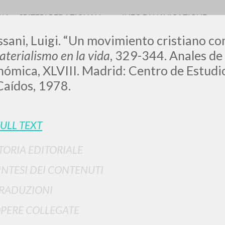
RIA
CRITERI REDAZIONALI
INFO DI NAVIGAZIONE
sani, Luigi. “Un movimiento cristiano con
aterialismo en la vida
, 329-344. Anales de 
ómica, XLVIII. Madrid: Centro de Estudio
Caídos, 1978.
LUIGI
SSANI
ULL TEXT
TORIA EDITORIALE
scritti
INTESI DEI CONTENUTI
RADUZIONI
PERE COLLEGATE