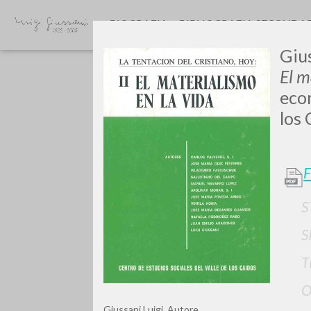
BIOGRAFIA
BIBLIOGRAFIA SECONDA
Gius
El m
econ
los 
GIU
F
S
S
T
O
Giussani Luigi
Autore