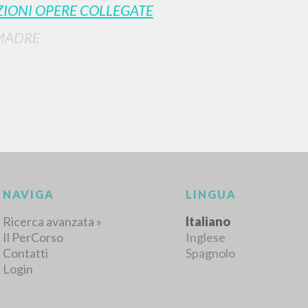
IONI OPERE COLLEGATE
MADRE
RISULTATI SUCCESSIVI
NAVIGA
LINGUA
Ricerca avanzata »
Italiano
Il PerCorso
Inglese