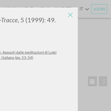
AGGIORNAMENTI
NEWS
CONTATTI
IT
LOGIN
E
-Tracce
, 5 (1999): 49.
CERCA
Frase esatta
: Appunti dalle meditazioni di Luigi
Italiano (pp. 53-54)
 »
ATTIVITÀ RECENTI
A
Z