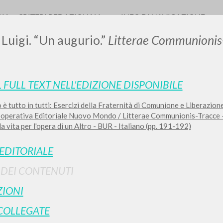
RIA
CRITERI REDAZIONALI
INFO DI NAVIGAZIONE
 Luigi. “Un augurio.”
Litterae Communionis
L FULL TEXT NELL'EDIZIONE DISPONIBILE
 è tutto in tutti: Esercizi della Fraternità di Comunione e Liberazione
ooperativa Editoriale Nuovo Mondo / Litterae Communionis-Tracce - 
RICERCA AVANZATA
i risultati ancora più precisi? Utilizza la
a vita per l'opera di un Altro - BUR - Italiano (pp. 191-192)
0
DOCUMENTI TROVATI
 EDITORIALE
I DEI CONTENUTI
Visualizza dettagli per tipologia
IONI
LINGUA
AUTORE
ANNO
COLLEGATE