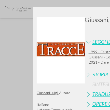
BIOGRAFIA
BIBLIOGRAFIA SECONDA
Giussani,
LEGGI I
1999 - Cristo
Giussani - C
Vuo
2021 - Dare l
STORIA
SINTES
Giussani Luigi
Autore
TRADUZ
TIPOLOGIA OPERA
OPERE 
Italiano
Litterae Communionis-