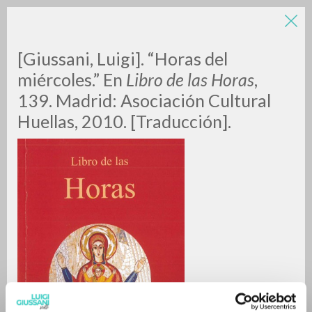
[Giussani, Luigi]. “Horas del
miércoles.” En
Libro de las Horas
,
139. Madrid: Asociación Cultural
Huellas, 2010. [Traducción].
RICERCA AVANZATA »
A
Z
0
DOCUMENTI TROVATI
RISULTATI SUCCESSIVI