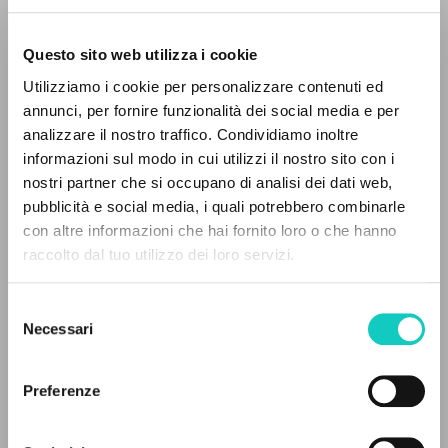
Questo sito web utilizza i cookie
Utilizziamo i cookie per personalizzare contenuti ed
annunci, per fornire funzionalità dei social media e per
analizzare il nostro traffico. Condividiamo inoltre
informazioni sul modo in cui utilizzi il nostro sito con i
Giussani Luigi
Autore
nostri partner che si occupano di analisi dei dati web,
pubblicità e social media, i quali potrebbero combinarle
Asociación Cultural Huellas
IL PROGETTO
con altre informazioni che hai fornito loro o che hanno
Spagnolo
2010
raccolto dal tuo utilizzo dei loro servizi.
Il portale raccoglie e rende accessibili gli scritti
Pagine: 1
di Luigi Giussani: quasi 5000 voci bibliografiche,
Selezione
testi integrali in 5 lingue e percorsi tematici
Necessari
del
dedicati.
consenso
ULTIMO AGGIORNAMENTO
22/03/2022
Preferenze
NAVIGA