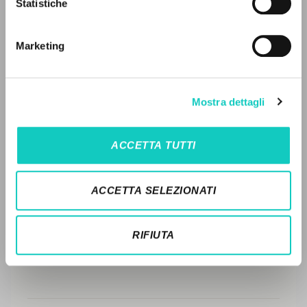
Statistiche
Ricerca avanzata »
FULL TEXT
Il PerCorso
Contatti
Marketing
STORIA EDITORIALE
Login
SINTESI DEI CONTENUTI
LINGUA
Mostra dettagli
TRADUZIONI
Italiano
Inglese
Spagnolo
OPERE COLLEGATE
ACCETTA TUTTI
TRADUZIONI OPERE COLLEGATE
NEWSLETTER
TESTO MADRE
ACCETTA SELEZIONATI
Ricevi aggiornamenti su nuove pubblicazioni,
NOMI
eventi e percorsi editoriali.
RIFIUTA
Iscriviti