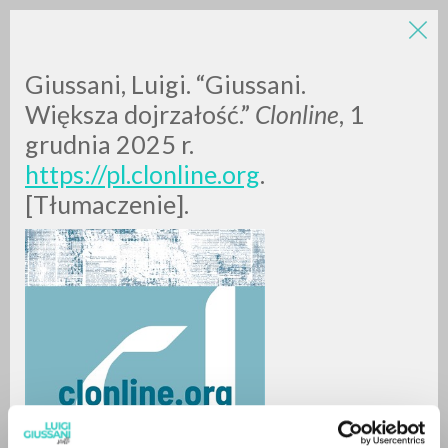
Giussani, Luigi. “Giussani.
Większa dojrzałość.”
Clonline
, 1
grudnia 2025 r.
https://pl.clonline.org
.
[Tłumaczenie].
RICERCA AVANZATA »
A
Z
0
DOCUMENTI TROVATI
RISULTATI SUCCESSIVI