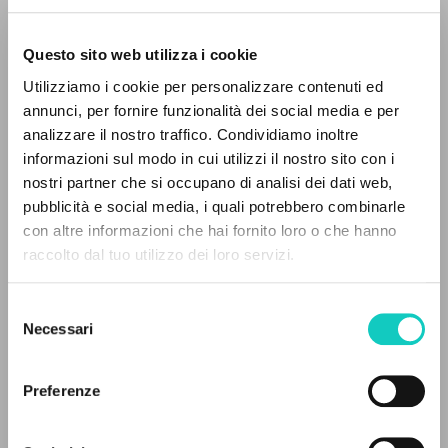
Questo sito web utilizza i cookie
Utilizziamo i cookie per personalizzare contenuti ed
annunci, per fornire funzionalità dei social media e per
analizzare il nostro traffico. Condividiamo inoltre
Giussani Luigi
Autore
informazioni sul modo in cui utilizzi il nostro sito con i
nostri partner che si occupano di analisi dei dati web,
Fraternità di Comunione e Liberazione
pubblicità e social media, i quali potrebbero combinarle
Polacco
IL PROGETTO
con altre informazioni che hai fornito loro o che hanno
clonline.org
raccolto dal tuo utilizzo dei loro servizi.
2025
Il portale raccoglie e rende accessibili gli scritti
di Luigi Giussani: quasi 5000 voci bibliografiche,
Selezione
testi integrali in 5 lingue e percorsi tematici
Necessari
del
dedicati.
ULTIMO AGGIORNAMENTO
consenso
22/04/2026
Preferenze
NAVIGA