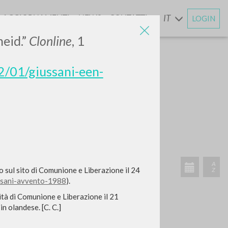
AGGIORNAMENTI
NEWS
CONTATTI
IT
LOGIN
E
heid.”
Clonline
, 1
12/01/giussani-een-
ATTIVITÀ RECENTI
A
o sul sito di Comunione e Liberazione il 24
Z
iussani-avvento-1988
).
rnità di Comunione e Liberazione il 21
n olandese. [C. C.]