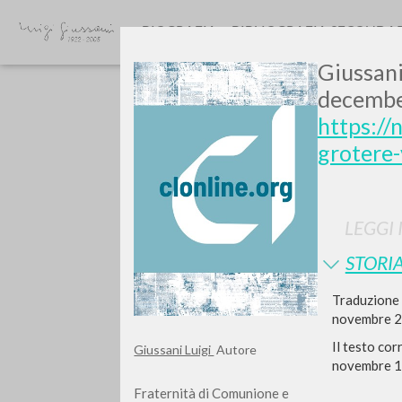
BIOGRAFIA
BIBLIOGRAFIA SECONDA
Giussani
decembe
https://
grotere
LEGGI 
TIPOLOGIA OPERA
STORIA
Traduzione i
novembre 2
Il testo cor
Giussani Luigi
Autore
novembre 198
Fraternità di Comunione e