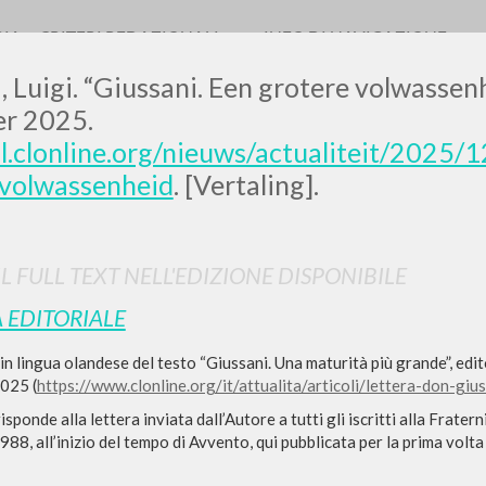
RIA
CRITERI REDAZIONALI
INFO DI NAVIGAZIONE
, Luigi. “Giussani. Een grotere volwassen
r 2025.
nl.clonline.org/nieuws/actualiteit/2025/
-volwassenheid
. [Vertaling].
0
DOCUMENTI TROVATI
Visualizza dettagli per tipologia
IL FULL TEXT NELL'EDIZIONE DISPONIBILE
LINGUA
AUTORE
ANNO
 EDITORIALE
n lingua olandese del testo “Giussani. Una maturità più grande”, edit
025 (
https://www.clonline.org/it/attualita/articoli/lettera-don-g
risponde alla lettera inviata dall’Autore a tutti gli iscritti alla Frate
8, all’inizio del tempo di Avvento, qui pubblicata per la prima volta i
RISULTATI SUCCESSIVI