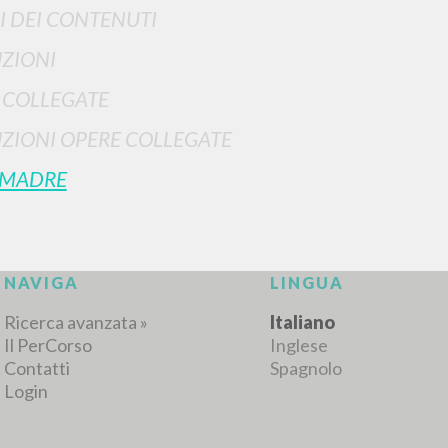
I DEI CONTENUTI
ZIONI
 COLLEGATE
ZIONI OPERE COLLEGATE
 MADRE
NAVIGA
LINGUA
Ricerca avanzata »
Italiano
Il PerCorso
Inglese
Contatti
Spagnolo
Login