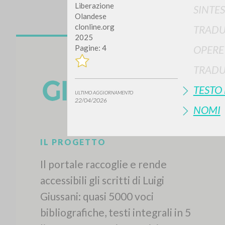
Liberazione
SINTES
Olandese
clonline.org
TRADU
2025
OPERE
Pagine: 4
TRADU
TESTO
ULTIMO AGGIORNAMENTO
22/04/2026
NOMI
IL PROGETTO
Il portale raccoglie e rende
accessibili gli scritti di Luigi
Giussani: quasi 5000 voci
bibliografiche, testi integrali in 5