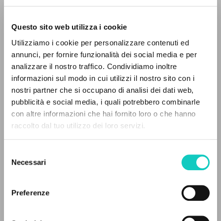
Questo sito web utilizza i cookie
Utilizziamo i cookie per personalizzare contenuti ed
Farina Renato
Intervista
annunci, per fornire funzionalità dei social media e per
Giussani Luigi
Autore
analizzare il nostro traffico. Condividiamo inoltre
informazioni sul modo in cui utilizzi il nostro sito con i
Italiano
nostri partner che si occupano di analisi dei dati web,
Il Sabato
pubblicità e social media, i quali potrebbero combinarle
1986
IL PROGETTO
con altre informazioni che hai fornito loro o che hanno
Pagine: 2
raccolto dal tuo utilizzo dei loro servizi.
Il portale raccoglie e rende accessibili gli scritti
di Luigi Giussani: quasi 5000 voci bibliografiche,
Selezione
testi integrali in 5 lingue e percorsi tematici
ULTIMO AGGIORNAMENTO
Necessari
del
31/10/2018
dedicati.
consenso
Preferenze
NAVIGA
LEGGI IL FULL TEXT NELL'EDIZIONE