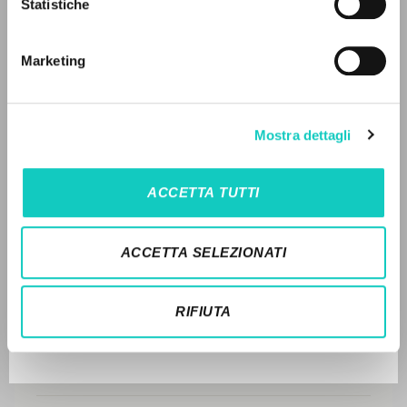
Statistiche
Ricerca avanzata »
DISPONIBILE
Il PerCorso
Contatti
2004 - Un caffè in compagnia: Conversazioni sul
Marketing
Login
presente e sul destino - Rizzoli - Italiano (pp. 83-95)
STORIA EDITORIALE
LINGUA
Mostra dettagli
SINTESI DEI CONTENUTI
Italiano
Inglese
Spagnolo
TRADUZIONI
ACCETTA TUTTI
OPERE COLLEGATE
NEWSLETTER
ACCETTA SELEZIONATI
TRADUZIONI OPERE COLLEGATE
Ricevi aggiornamenti su nuove pubblicazioni,
eventi e percorsi editoriali.
TESTO MADRE
RIFIUTA
NOMI
Iscriviti