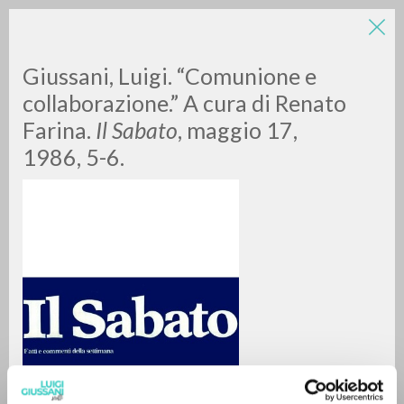
Giussani, Luigi. “Comunione e
collaborazione.” A cura di Renato
Farina.
Il Sabato
, maggio 17,
1986, 5-6.
RICERCA AVANZATA »
A
Z
0
DOCUMENTI TROVATI
RISULTATI SUCCESSIVI