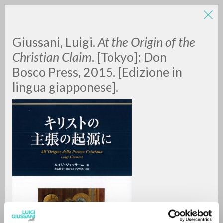
Giussani, Luigi.
At the Origin of the
Christian Claim
. [Tokyo]: Don
Bosco Press, 2015. [Edizione in
lingua giapponese].
RICERCA AVANZATA »
A
Z
0
DOCUMENTI TROVATI
RISULTATI SUCCESSIVI