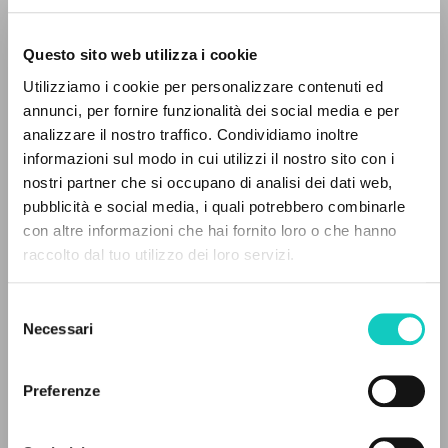
Questo sito web utilizza i cookie
Utilizziamo i cookie per personalizzare contenuti ed
annunci, per fornire funzionalità dei social media e per
analizzare il nostro traffico. Condividiamo inoltre
Giussani Luigi
Autore
informazioni sul modo in cui utilizzi il nostro sito con i
nostri partner che si occupano di analisi dei dati web,
Don Bosco Press
pubblicità e social media, i quali potrebbero combinarle
Giapponese
IL PROGETTO
2015
con altre informazioni che hai fornito loro o che hanno
Pagine: 164
raccolto dal tuo utilizzo dei loro servizi.
Il portale raccoglie e rende accessibili gli scritti
di Luigi Giussani: quasi 5000 voci bibliografiche,
Selezione
testi integrali in 5 lingue e percorsi tematici
Necessari
del
ULTIMO AGGIORNAMENTO
dedicati.
18/12/2025
consenso
Preferenze
NAVIGA