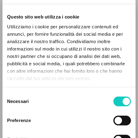
Questo sito web utilizza i cookie
RICERCA AVANZATA »
Utilizziamo i cookie per personalizzare contenuti ed
A
Z
annunci, per fornire funzionalità dei social media e per
analizzare il nostro traffico. Condividiamo inoltre
Giussani Luigi
Autore
0
DOCUMENTI TROVATI
informazioni sul modo in cui utilizzi il nostro sito con i
nostri partner che si occupano di analisi dei dati web,
Don Bosco Press
pubblicità e social media, i quali potrebbero combinarle
Giapponese
2015
con altre informazioni che hai fornito loro o che hanno
Pagine: 164
raccolto dal tuo utilizzo dei loro servizi.
RISULTATI SUCCESSIVI
Selezione
Necessari
del
ULTIMO AGGIORNAMENTO
18/12/2025
consenso
Preferenze