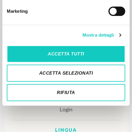
Marketing
Mostra dettagli
IL PROGETTO
ACCETTA TUTTI
Il portale raccoglie e rende accessibili gli scritti
di Luigi Giussani: quasi 5000 voci bibliografiche,
ACCETTA SELEZIONATI
testi integrali in 5 lingue e percorsi tematici
dedicati.
RIFIUTA
NAVIGA
Ricerca avanzata »
Il PerCorso
Contatti