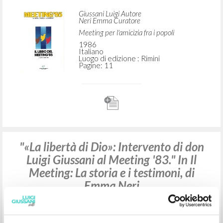
con Luigi Giussani." In Meeting '85: "La
Bestia, Parsifal & Superman": Il libro del
Meeting '85
Giussani Luigi Autore
Neri Emma Curatore
Meeting per l'amicizia fra i popoli
1986
Italiano
Luogo di edizione : Rimini
Pagine: 11
"«La libertà di Dio»: Intervento di don
Luigi Giussani al Meeting '83." In Il
Meeting: La storia e i testimoni, di