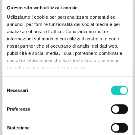
Emma Neri
Questo sito web utilizza i cookie
Utilizziamo i cookie per personalizzare contenuti ed
annunci, per fornire funzionalità dei social media e per
Giussani Luigi Autore
Neri Emma Autore
analizzare il nostro traffico. Condividiamo inoltre
PIEMME
informazioni sul modo in cui utilizzi il nostro sito con i
2004
nostri partner che si occupano di analisi dei dati web,
Italiano
Luogo di edizione : Casale Monferrato
pubblicità e social media, i quali potrebbero combinarle
Pagine: 17
con altre informazioni che hai fornito loro o che hanno
raccolto dal tuo utilizzo dei loro servizi.
Selezione
Necessari
del
consenso
Preferenze
RISULTATI SUCCESSIVI
Statistiche