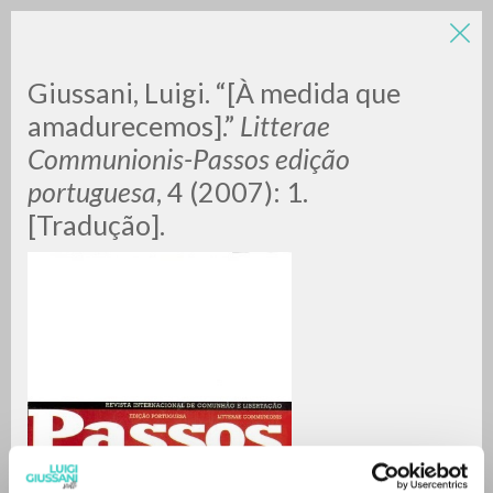
Giussani, Luigi. “[À medida que
amadurecemos].”
Litterae
Communionis-Passos edição
portuguesa
, 4 (2007): 1.
A
Z
[Tradução].
0
DOCUMENTI TROVATI
RISULTATI SUCCESSIVI