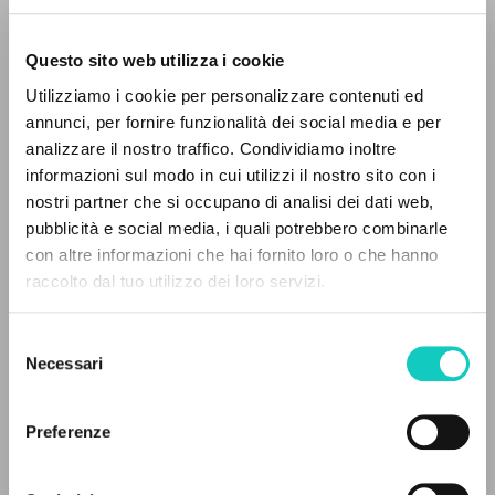
Questo sito web utilizza i cookie
Utilizziamo i cookie per personalizzare contenuti ed
annunci, per fornire funzionalità dei social media e per
IL PROGETTO
analizzare il nostro traffico. Condividiamo inoltre
informazioni sul modo in cui utilizzi il nostro sito con i
Il portale raccoglie e rende accessibili gli scritti
Giussani Luigi
Autore
nostri partner che si occupano di analisi dei dati web,
di Luigi Giussani: quasi 5000 voci bibliografiche,
pubblicità e social media, i quali potrebbero combinarle
Portoghese
testi integrali in 5 lingue e percorsi tematici
con altre informazioni che hai fornito loro o che hanno
Litterae Communionis-Passos edição portuguesa
dedicati.
raccolto dal tuo utilizzo dei loro servizi.
2007
Pagine: 1
Selezione
NAVIGA
Necessari
del
consenso
Ricerca avanzata »
ULTIMO AGGIORNAMENTO
Il PerCorso
04/06/2024
Preferenze
Contatti
Login