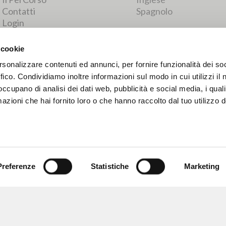
RISULTATI SUCCESSIVI
 cookie
rsonalizzare contenuti ed annunci, per fornire funzionalità dei so
ffico. Condividiamo inoltre informazioni sul modo in cui utilizzi il 
 occupano di analisi dei dati web, pubblicità e social media, i qual
azioni che hai fornito loro o che hanno raccolto dal tuo utilizzo d
Preferenze
Statistiche
Marketing
NAVIGA
LINGUA
Ricerca avanzata »
Italiano
Il PerCorso
Inglese
Contatti
Spagnolo