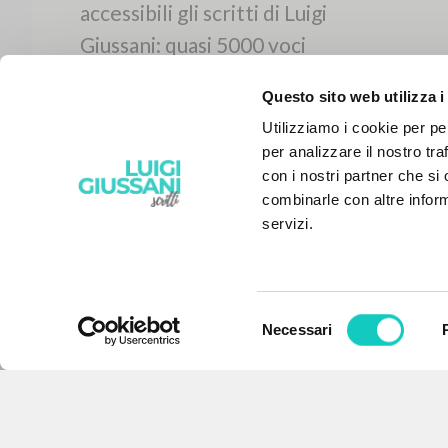
Questo sito web utilizza i
Utilizziamo i cookie per pe
per analizzare il nostro tra
con i nostri partner che si
combinarle con altre inform
servizi.
Selezione
Necessari
IL PROGETTO
del
consenso
Il portale raccoglie e rende
accessibili gli scritti di Luigi
Giussani: quasi 5000 voci