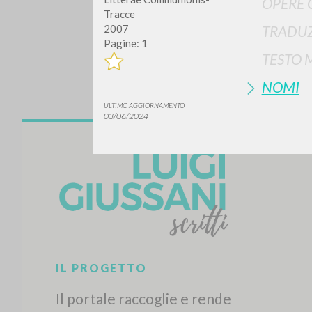
OPERE 
Tracce
2007
TRADUZ
Pagine: 1
TESTO 
NOMI
ULTIMO AGGIORNAMENTO
03/06/2024
Vuo
TIPOLOGIA OPERA