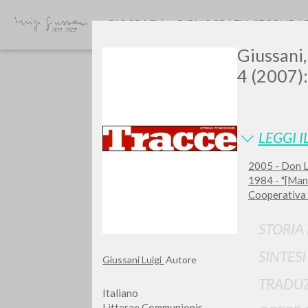
BIOGRAFIA
BIBLIOGRAFIA SECONDA
Giussani,
4 (2007):
LEGGI I
2005 - Don Lu
GIU
1984 - "[Man 
Cooperativa 
STORIA
SINTES
Giussani Luigi
Autore
TRADUZ
Italiano
Litterae Communionis-