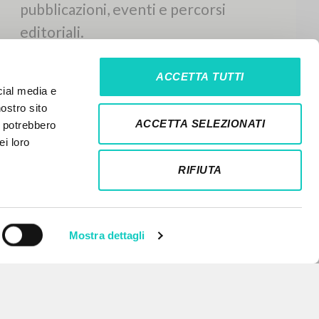
ACCETTA TUTTI
cial media e
nostro sito
ACCETTA SELEZIONATI
i potrebbero
ei loro
RIFIUTA
Mostra dettagli
NEWSLETTER
Ricevi aggiornamenti su nuove
pubblicazioni, eventi e percorsi
editoriali.