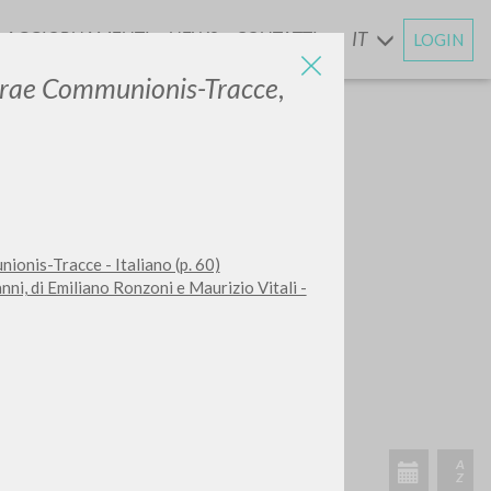
AGGIORNAMENTI
NEWS
CONTATTI
IT
LOGIN
E
erae Communionis-Tracce
,
onis-Tracce - Italiano (p. 60)
ni, di Emiliano Ronzoni e Maurizio Vitali -