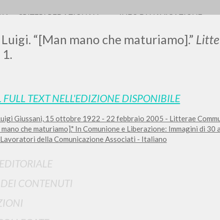
RIA
CRITERI REDAZIONALI
INFO DI NAVIGAZIONE
 Luigi. “[Man mano che maturiamo].”
Litt
 1.
LUIGI
L FULL TEXT NELL'EDIZIONE DISPONIBILE
igi Giussani, 15 ottobre 1922 - 22 febbraio 2005 - Litterae Communi
SSANI
mano che maturiamo]." In Comunione e Liberazione: Immagini di 30 an
Lavoratori della Comunicazione Associati - Italiano
scritti
 EDITORIALE
I DEI CONTENUTI
IONI