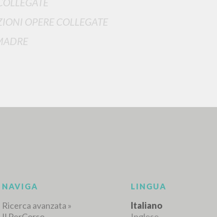
COLLEGATE
IONI OPERE COLLEGATE
MADRE
RICERCA AVANZATA
i risultati ancora più precisi? Utilizza la
0
DOCUMENTI TROVATI
Visualizza dettagli per tipologia
LINGUA
AUTORE
ANNO