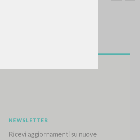
CERCA
Frase esatta
 »
ATTIVITÀ RECENTI
A
Z