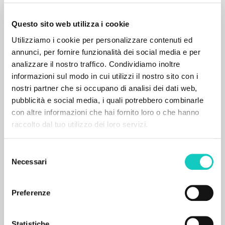
Pagine: 372
ISBN
: 978-1-62032-667-1
Questo sito web utilizza i cookie
Utilizziamo i cookie per personalizzare contenuti ed
BIBLIOGRAFIA SECONDARIA
annunci, per fornire funzionalità dei social media e per
analizzare il nostro traffico. Condividiamo inoltre
Growing Human: The Experience of
informazioni sul modo in cui utilizzi il nostro sito con i
God and Man in the Work of Luigi
nostri partner che si occupano di analisi dei dati web,
Giussani
pubblicità e social media, i quali potrebbero combinarle
con altre informazioni che hai fornito loro o che hanno
raccolto dal tuo utilizzo dei loro servizi.
López Antonio Autore
Communio: International Catholic Review
2010
Selezione
Inglese
Necessari
Luogo di edizione :
del
Pagine: 34
consenso
Preferenze
RISULTATI SUCCESSIVI
Statistiche