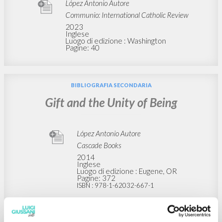
Memores Domini: Living God's Memory
in a Post-Christian World
López Antonio Autore
Communio: International Catholic Review
2023
Inglese
Luogo di edizione : Washington
Pagine: 40
BIBLIOGRAFIA SECONDARIA
Gift and the Unity of Being
López Antonio Autore
Cascade Books
2014
Inglese
Luogo di edizione : Eugene, OR