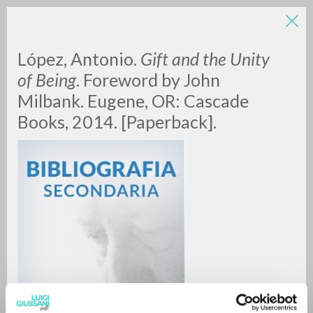
López, Antonio.
Gift and the Unity
of Being
. Foreword by John
Milbank. Eugene, OR: Cascade
Books, 2014. [Paperback].
RICERCA AVANZATA »
A
Z
0
DOCUMENTI TROVATI
RISULTATI SUCCESSIVI