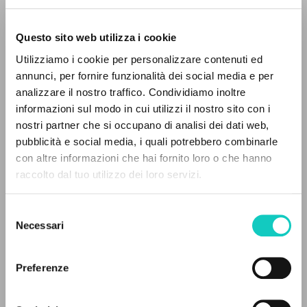
Questo sito web utilizza i cookie
Utilizziamo i cookie per personalizzare contenuti ed
annunci, per fornire funzionalità dei social media e per
López Antonio
Autore
analizzare il nostro traffico. Condividiamo inoltre
informazioni sul modo in cui utilizzi il nostro sito con i
Cascade Books
nostri partner che si occupano di analisi dei dati web,
Inglese
pubblicità e social media, i quali potrebbero combinarle
2014
IL PROGETTO
con altre informazioni che hai fornito loro o che hanno
Pagine: 372
raccolto dal tuo utilizzo dei loro servizi.
Il portale raccoglie e rende accessibili gli scritti
di Luigi Giussani: quasi 5000 voci bibliografiche,
Selezione
testi integrali in 5 lingue e percorsi tematici
Necessari
del
ULTIMO AGGIORNAMENTO
dedicati.
23/06/2026
consenso
Preferenze
NAVIGA
LEGGI IL FULL TEXT NELL'EDIZIONE