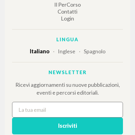
Il portale raccoglie e rende accessibili gli scritti
di Luigi Giussani: quasi 5000 voci bibliografiche,
testi integrali in 5 lingue e percorsi tematici
dedicati.
NAVIGA
Ricerca avanzata »
Il PerCorso
Contatti
Login
LINGUA
Italiano
Inglese
Spagnolo