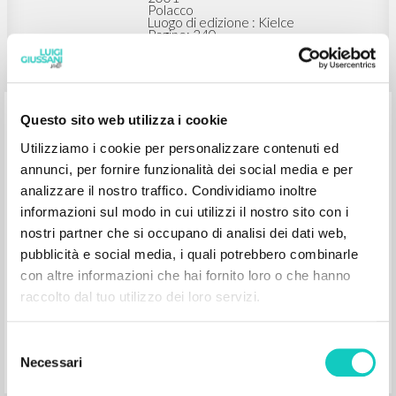
BIBLIOGRAFIA SECONDARIA
Wychowanie człowieka otwartego:
Rola "Zmysłu religijnego” Luigi
Giussaniego w kształtowaniu osoby
Questo sito web utilizza i cookie
Rynio Alina Curatore e Autore
Utilizziamo i cookie per personalizzare contenuti ed
Wydawnictwo Jedność
annunci, per fornire funzionalità dei social media e per
2001
analizzare il nostro traffico. Condividiamo inoltre
Polacco
informazioni sul modo in cui utilizzi il nostro sito con i
Luogo di edizione : Kielce
Pagine: 340
nostri partner che si occupano di analisi dei dati web,
ISBN
: 83-7222-356-5
pubblicità e social media, i quali potrebbero combinarle
con altre informazioni che hai fornito loro o che hanno
raccolto dal tuo utilizzo dei loro servizi.
Obecność, która porusză: Czynniki
konstruktywne Szkoły Wspólnoty
Selezione
Necessari
del
consenso
Giussani Luigi Autore