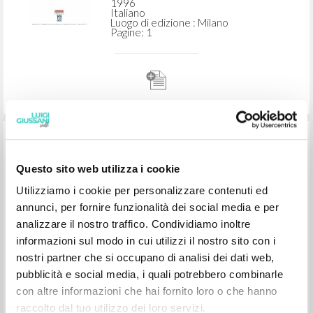
Presentazione a Una stella nella
nebbia: La vita di San Riccardo
Pampuri in versi, di Lorenzo Frugiuele
Giussani Luigi Autore
Frugiuele Lorenzo Autore
Cooperativa Editoriale Nuovo Mondo
Litterae Communionis-Tracce
1996
Italiano
Questo sito web utilizza i cookie
Luogo di edizione : Milano
Pagine: 1
Utilizziamo i cookie per personalizzare contenuti ed
annunci, per fornire funzionalità dei social media e per
analizzare il nostro traffico. Condividiamo inoltre
informazioni sul modo in cui utilizzi il nostro sito con i
nostri partner che si occupano di analisi dei dati web,
pubblicità e social media, i quali potrebbero combinarle
Presentazione a Una stella nella
con altre informazioni che hai fornito loro o che hanno
raccolto dal tuo utilizzo dei loro servizi.
nebbia: La vita di san Riccardo Pampuri