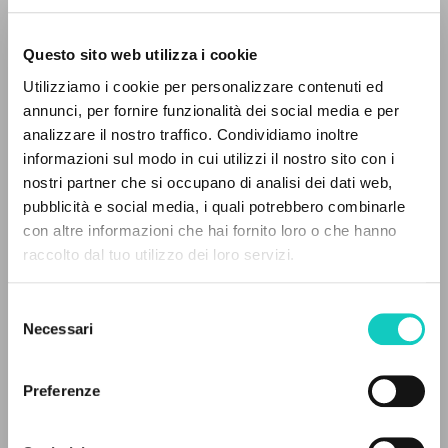
Questo sito web utilizza i cookie
RICERCA AVANZATA »
Utilizziamo i cookie per personalizzare contenuti ed
A
Z
annunci, per fornire funzionalità dei social media e per
analizzare il nostro traffico. Condividiamo inoltre
0
DOCUMENTI TROVATI
informazioni sul modo in cui utilizzi il nostro sito con i
nostri partner che si occupano di analisi dei dati web,
pubblicità e social media, i quali potrebbero combinarle
Frugiuele Lorenzo
Autore
con altre informazioni che hai fornito loro o che hanno
Giussani Luigi
Autore
raccolto dal tuo utilizzo dei loro servizi.
RISULTATI SUCCESSIVI
Zardoni Raffaella
illustrazioni
Selezione
Cooperativa Editoriale Nuovo Mondo
Necessari
del
Italiano
consenso
Litterae Communionis-Tracce
1996
Preferenze
Pagine: 1