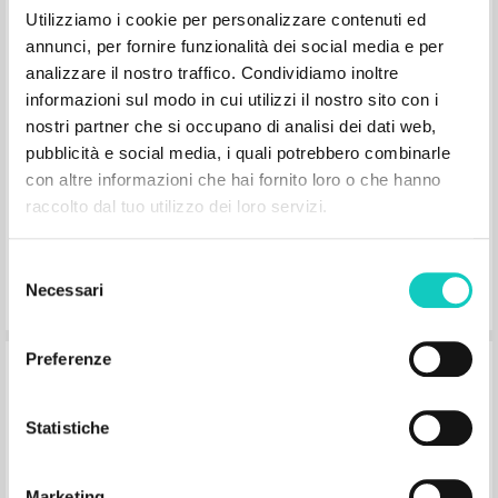
Luogo di edizione : Milano
Pagine: 72
Utilizziamo i cookie per personalizzare contenuti ed
annunci, per fornire funzionalità dei social media e per
analizzare il nostro traffico. Condividiamo inoltre
informazioni sul modo in cui utilizzi il nostro sito con i
nostri partner che si occupano di analisi dei dati web,
pubblicità e social media, i quali potrebbero combinarle
con altre informazioni che hai fornito loro o che hanno
raccolto dal tuo utilizzo dei loro servizi.
Cristo é tudo em todos: Exercícios da
Fraternidade: Notas das meditações de
Selezione
Necessari
Luigi Giussani
del
consenso
Preferenze
Giussani Luigi Autore
Fraternità di Comunione e Liberazione
1999
Statistiche
Portoghese BR
Luogo di edizione : Milano
Pagine: 70
Marketing