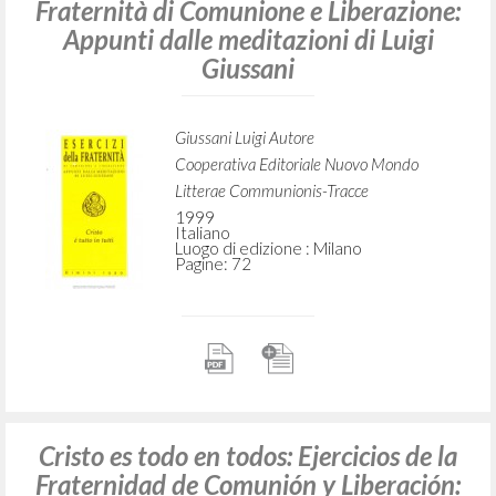
RICERCA AVANZATA »
A
Z
6
DOCUMENTI TROVATI
Cristo è tutto in tutti: Esercizi della
Fraternità di Comunione e Liberazione:
Appunti dalle meditazioni di Luigi
Giussani
Giussani Luigi Autore
Cooperativa Editoriale Nuovo Mondo
Litterae Communionis-Tracce