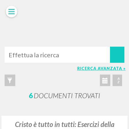
LUIGI
GIUSSANI
scritti