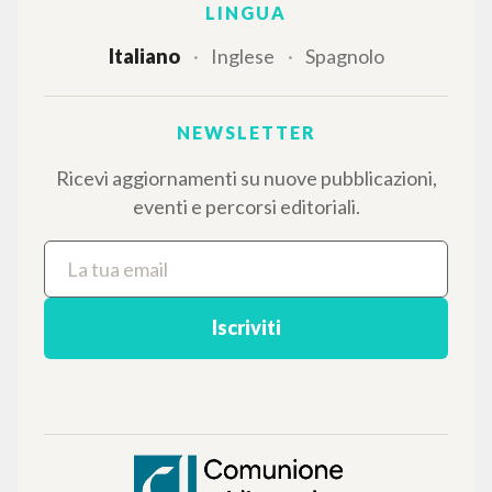
testi integrali in 5 lingue e percorsi tematici
dedicati.
NAVIGA
Ricerca avanzata »
Il PerCorso
Contatti
Login
LINGUA
Italiano
Inglese
Spagnolo
NEWSLETTER
Ricevi aggiornamenti su nuove pubblicazioni,