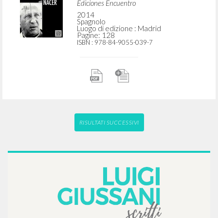
Giussani Luigi Autore
Testori Giovanni Autore
Frangi Giuseppe Introduzione
Suárez del Villar Acebal Teresa epilogo
Ediciones Encuentro
2014
Spagnolo
Luogo di edizione : Madrid
Pagine: 128
ISBN
: 978-84-9055-039-7
RISULTATI SUCCESSIVI