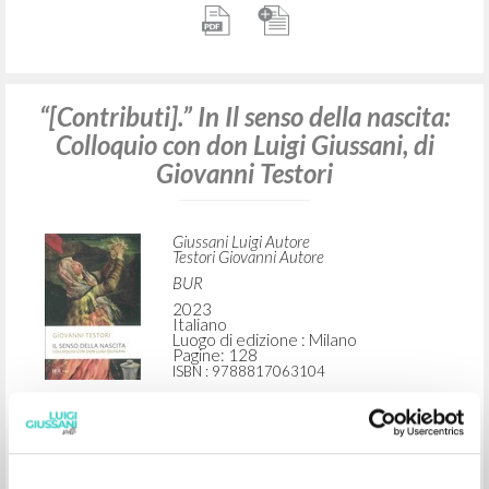
Inglese
Luogo di edizione : Seattle, Wa
Pagine: 106
ISBN
: 978-1-63982-105-1
“[Contributi].” In Il senso della nascita:
Colloquio con don Luigi Giussani, di
Giovanni Testori
Giussani Luigi Autore
Testori Giovanni Autore
BUR
2023
Italiano
Luogo di edizione : Milano
Pagine: 128
ISBN
: 9788817063104