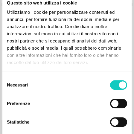
Questo sito web utilizza i cookie
Utilizziamo i cookie per personalizzare contenuti ed
annunci, per fornire funzionalità dei social media e per
analizzare il nostro traffico. Condividiamo inoltre
informazioni sul modo in cui utilizzi il nostro sito con i
nostri partner che si occupano di analisi dei dati web,
"Grazie, Giovanni." In La maestà della
pubblicità e social media, i quali potrebbero combinarle
vita e altri scritti, di Giovanni Testori
con altre informazioni che hai fornito loro o che hanno
raccolto dal tuo utilizzo dei loro servizi.
Giussani Luigi Autore
Testori Giovanni Autore
Rondoni Davide Curatore
Selezione
Frangi Giuseppe Curatore
Necessari
del
BUR
consenso
1998
Italiano
Preferenze
Luogo di edizione : Milano
Pagine: 4
ISBN
: 88-17-11270-4
Statistiche