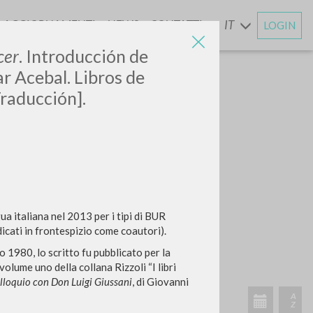
AGGIORNAMENTI
NEWS
CONTATTI
IT
LOGIN
E
cer
. Introducción de
ar Acebal. Libros de
Traducción].
ngua italiana nel 2013 per i tipi di BUR
icati in frontespizio come coautori).
 1980, lo scritto fu pubblicato per la
 volume uno della collana Rizzoli “I libri
olloquio con Don Luigi Giussani
, di Giovanni