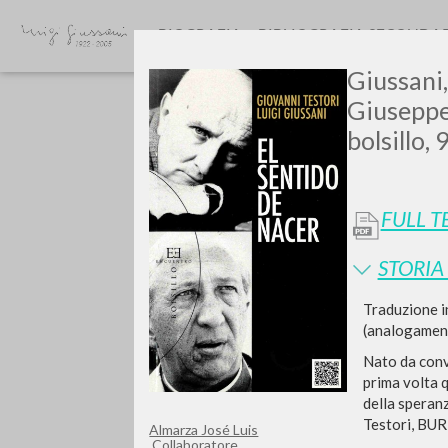
BIOGRAFIA
BIBLIOGRAFIA SECONDA
Giussani,
Giuseppe 
bolsillo,
FULL T
GIU
STORIA
Traduzione i
(analogamente
Nato da conve
prima volta 
della speranz
Testori, BUR
Almarza José Luis
Collaboratore