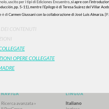
nolo, uscito per i tipi di Ediciones Encuentro
, si apre con l’introduz
oducción
, pp. 5-11), mentre l’
Epílogo
è di Teresa Suárez del Villar Aceb
e è di
Carmen Giussani con la collaborazione di José Luis Almarza.
[P
I DEI CONTENUTI
ZIONI
COLLEGATE
RICERCA AVANZATA
i risultati ancora più precisi? Utilizza la
IONI OPERE COLLEGATE
0
DOCUMENTI TROVATI
 MADRE
Visualizza dettagli per tipologia
LINGUA
AUTORE
ANNO