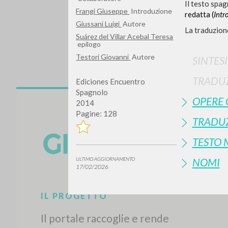
Il testo spag
Frangi Giuseppe
Introduzione
redatta (
Intr
Giussani Luigi
Autore
La traduzion
Suárez del Villar Acebal Teresa
epilogo
Testori Giovanni
Autore
SINTES
TRADU
Ediciones Encuentro
Spagnolo
OPERE 
Vuo
2014
Pagine: 128
TRADUZ
TESTO
NOMI
ULTIMO AGGIORNAMENTO
17/02/2026
TIPOLOGIA OPERA