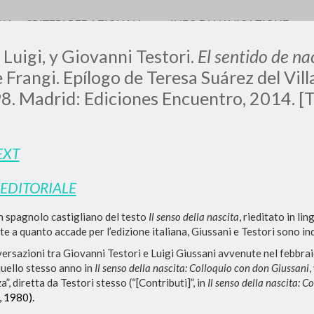
RIA
CRITERI REDAZIONALI
INFO DI NAVIGAZIONE
 Luigi, y Giovanni Testori.
El sentido de na
Frangi. Epílogo de Teresa Suárez del Vill
 98. Madrid: Ediciones Encuentro, 2014. [
LUIGI
EXT
SSANI
 EDITORIALE
n spagnolo castigliano del testo
Il senso della nascita
, rieditato in li
scritti
 a quanto accade per l’edizione italiana, Giussani e Testori sono ind
rsazioni tra Giovanni Testori e Luigi Giussani avvenute nel febbraio
quello stesso anno in
Il senso della nascita: Colloquio con don Giussani
,
a”, diretta da Testori stesso (“[Contributi]”, in
Il senso della nascita: C
, 1980).