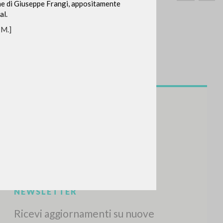
ione di Giuseppe Frangi, appositamente
al.
. M.]
CERCA
Frase esatta
 »
ATTIVITÀ RECENTI
A
Z