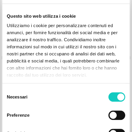
Fraternità di Comunione e Liberazione
2019
Rumeno
Questo sito web utilizza i cookie
Luogo di edizione :
Pagine: 176
Utilizziamo i cookie per personalizzare contenuti ed
annunci, per fornire funzionalità dei social media e per
analizzare il nostro traffico. Condividiamo inoltre
informazioni sul modo in cui utilizzi il nostro sito con i
nostri partner che si occupano di analisi dei dati web,
pubblicità e social media, i quali potrebbero combinarle
Sensul religios: Volumul întâi al
con altre informazioni che hai fornito loro o che hanno
ParCursului
raccolto dal tuo utilizzo dei loro servizi.
Selezione
Giussani Luigi Autore
Necessari
Stafford James Francis Prefazione
del
Editura Arhiescopiei Romano-Catolice
consenso
2000
Preferenze
Rumeno
Luogo di edizione : Bucureşti
Pagine: 244
ISBN
: 973-9386-20-2