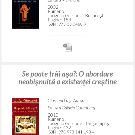
2002
Rumeno
Luogo di edizione : Bucureşti
Pagine: 158
ISBN
: 973-33-0468-9
Se poate trăi aşa?: O abordare
neobişnuită a existenţei creştine
Giussani Luigi Autore
Editura Galaxia Gutenberg
2010
Rumeno
Luogo di edizione : Târgu-Lăpuş
Pagine: 432
ISBN
: 978-973-141-193-4