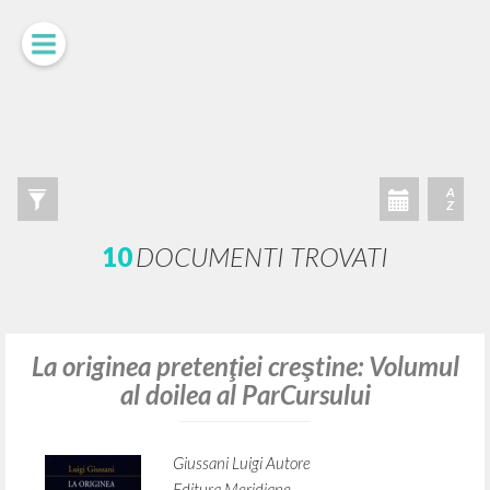
A
Z
10
DOCUMENTI TROVATI
La originea pretenţiei creştine: Volumul
al doilea al ParCursului
Giussani Luigi Autore
Editura Meridiane