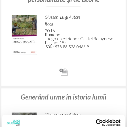
Giussani Luigi Autore
Itaca
2016
Rumeno
Luogo di edizione : Castel Bolognese
Pagine: 184
ISBN
: 978-88-526-0466-9
Generând urme în istoria lumii
Giussani Luigi Autore
Prades López Javier Maria Autore
Alberto Stefano Autore