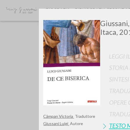
BIOGRAFIA
BIBLIOGRAFIA SECONDA
Giussani,
Itaca, 20
LEGGI I
STORIA
GIU
SINTES
TRADUZ
OPERE 
TRADUZ
Câmpan Victoria
Traduttore
Giussani Luigi
Autore
TESTO 