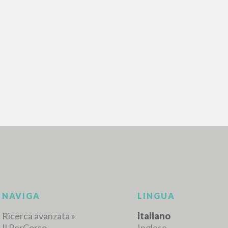
RICERCA AVANZATA
i risultati ancora più precisi? Utilizza la
0
DOCUMENTI TROVATI
Visualizza dettagli per tipologia
LINGUA
AUTORE
ANNO