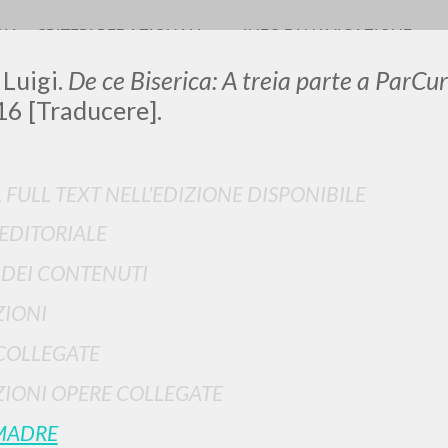
RIA
CRITERI REDAZIONALI
INFO DI NAVIGAZIONE
 Luigi.
De ce Biserica: A treia parte a ParCur
16 [Traducere].
LUIGI
L FULL TEXT NELL'EDIZIONE DISPONIBILE
 EDITORIALE
SSANI
I DEI CONTENUTI
IONI
scritti
COLLEGATE
IONI OPERE COLLEGATE
MADRE