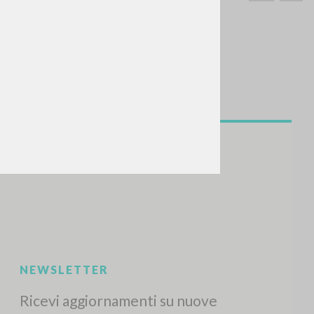
CERCA
Frase esatta
 »
ATTIVITÀ RECENTI
A
Z