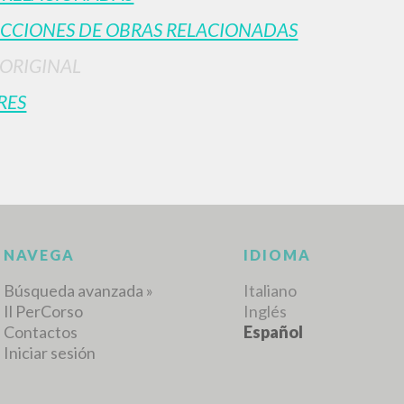
CCIONES DE OBRAS RELACIONADAS
 ORIGINAL
RES
BÚSQUEDA AVANZ
s resultados aún más precisos? Utilizar el
0
DOCUMENTOS ENCONTRADOS
Ver detalles por tipo
IDIOMA
AUTOR
AÑO
ACTI