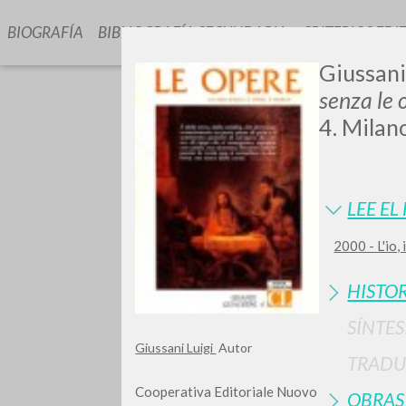
BIOGRAFÍA
BIBLIOGRAFÍA SECUNDARIA
CRITERIOS EDI
Giussani,
senza le 
4. Milan
LEE EL
GIU
2000 - L'io,
HISTOR
SÍNTES
Giussani Luigi
Autor
TRADU
Cooperativa Editoriale Nuovo
OBRAS