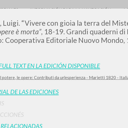
TORIALES
INFORMACIÓN PARA LA NAVEGACIÓN
A
 Luigi. “Vivere con gioia la terra del Miste
opere è morta”
, 18-19. Grandi quaderni d
o: Cooperativa Editoriale Nuovo Mondo,
LUIGI
 FULL TEXT EN LA EDICIÓN DISPONIBLE
SSANI
 il potere, le opere: Contributi da un'esperienza - Marietti 1820 - Ital
IAL DE LAS EDICIONES
scritti
IS
CCIONÉS
 RELACIONADAS