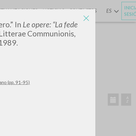
INIC
CTUALIZACIONES
NOTICIAS
CONTACTOS
ES
Y
SESI
ro.” In
Le opere: “La fede
i Litterae Communionis,
 1989.
iano (pp. 91-95)