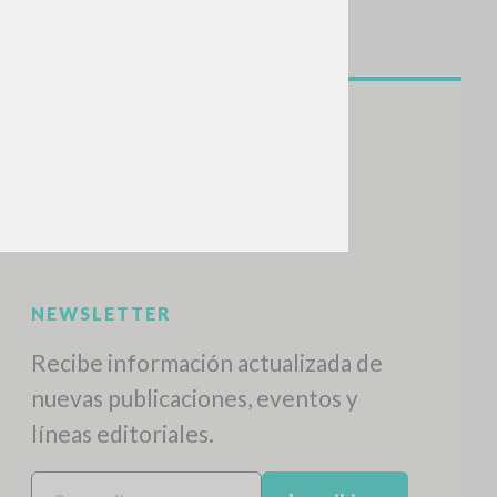
BUSCA
Frase exacta
ADA »
VIDADES RECIENTES
A
Z