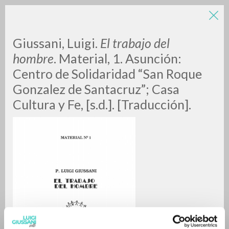
Giussani, Luigi.
El trabajo del
hombre
. Material, 1. Asunción:
Centro de Solidaridad “San Roque
Gonzalez de Santacruz”; Casa
Cultura y Fe, [s.d.]. [Traducción].
BÚSQUEDA AVANZADA »
A
Z
0
DOCUMENTOS ENCONTRADOS
RESULTADOS SUCESIVOS