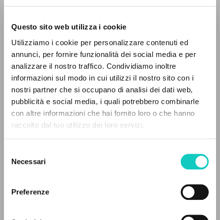
Questo sito web utilizza i cookie
Utilizziamo i cookie per personalizzare contenuti ed
annunci, per fornire funzionalità dei social media e per
analizzare il nostro traffico. Condividiamo inoltre
informazioni sul modo in cui utilizzi il nostro sito con i
Giussani Luigi
Autor
nostri partner che si occupano di analisi dei dati web,
pubblicità e social media, i quali potrebbero combinarle
Centro de Solidaridad San Roque - Casa Cultura y Fe
EL PROYECTO
con altre informazioni che hai fornito loro o che hanno
Español
raccolto dal tuo utilizzo dei loro servizi.
Páginas: 24
Este portal recoge y pone a disposición de los
usuarios los textos de Luigi Giussani: casi 5000
Selezione
voces bibliográficas, textos íntegros en 5
Necessari
del
idiomas y líneas temáticas.
consenso
ÚLTIMA ACTUALIZACIÓN
16/09/2022
Preferenze
NAVEGA