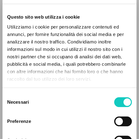
Questo sito web utilizza i cookie
BÚSQUEDA AVANZADA »
Utilizziamo i cookie per personalizzare contenuti ed
A
Z
annunci, per fornire funzionalità dei social media e per
analizzare il nostro traffico. Condividiamo inoltre
0
DOCUMENTOS ENCONTRADOS
Giussani Luigi
Autor
informazioni sul modo in cui utilizzi il nostro sito con i
nostri partner che si occupano di analisi dei dati web,
EDIT Editoriale Italiana
pubblicità e social media, i quali potrebbero combinarle
Italiano
con altre informazioni che hai fornito loro o che hanno
1988
raccolto dal tuo utilizzo dei loro servizi.
Páginas: 32
RESULTADOS SUCESIVOS
Selezione
Necessari
del
ÚLTIMA ACTUALIZACIÓN
consenso
16/09/2022
Preferenze