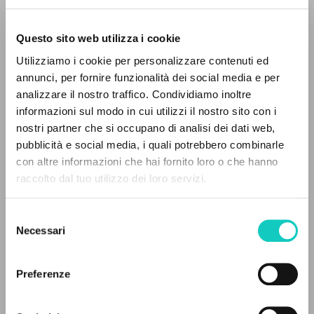
Questo sito web utilizza i cookie
Utilizziamo i cookie per personalizzare contenuti ed
annunci, per fornire funzionalità dei social media e per
analizzare il nostro traffico. Condividiamo inoltre
informazioni sul modo in cui utilizzi il nostro sito con i
nostri partner che si occupano di analisi dei dati web,
pubblicità e social media, i quali potrebbero combinarle
EL PROYECTO
con altre informazioni che hai fornito loro o che hanno
raccolto dal tuo utilizzo dei loro servizi.
Giussani Luigi
Autor
Este portal recoge y pone a disposición de los
Hauerwas Stanley
Introducción
usuarios los textos de Luigi Giussani: casi 5000
Sullivan Mariangela C.
Traductor
Selezione
voces bibliográficas, textos íntegros en 5
Necessari
del
idiomas y líneas temáticas.
McGill-Queen's University Press
consenso
Inglés
Preferenze
2019
NAVEGA
Páginas: 160