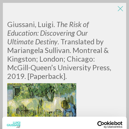
Giussani, Luigi.
The Risk of
Education: Discovering Our
Ultimate Destiny
. Translated by
Mariangela Sullivan. Montreal &
Kingston; London; Chicago:
McGill-Queen’s University Press,
BÚSQUEDA AVANZADA »
2019. [Paperback].
A
Z
0
DOCUMENTOS ENCONTRADOS
RESULTADOS SUCESIVOS