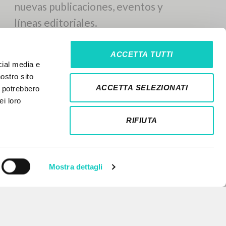
ACCETTA TUTTI
cial media e
nostro sito
ACCETTA SELEZIONATI
i potrebbero
ei loro
RIFIUTA
Mostra dettagli
NEWSLETTER
Recibe información actualizada de
nuevas publicaciones, eventos y
líneas editoriales.