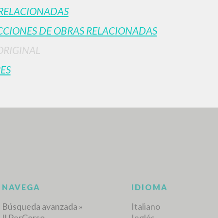
RELACIONADAS
CIONES DE OBRAS RELACIONADAS
ORIGINAL
ES
BÚSQUEDA AVANZ
s resultados aún más precisos? Utilizar el
0
DOCUMENTOS ENCONTRADOS
Ver detalles por tipo
IDIOMA
AUTOR
AÑO
ACTI