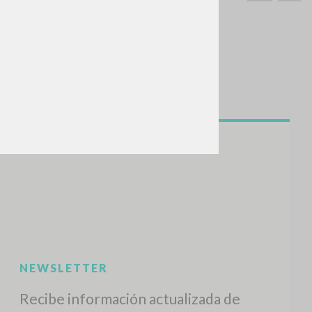
BUSCA
Frase exacta
ADA »
VIDADES RECIENTES
A
Z