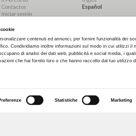
RESULTADOS SUCESIVOS
 cookie
rsonalizzare contenuti ed annunci, per fornire funzionalità dei so
ffico. Condividiamo inoltre informazioni sul modo in cui utilizzi il 
 occupano di analisi dei dati web, pubblicità e social media, i qual
azioni che hai fornito loro o che hanno raccolto dal tuo utilizzo d
Preferenze
Statistiche
Marketing
NAVEGA
IDIOMA
Búsqueda avanzada »
Italiano
Il PerCorso
Inglés
Contactos
Español