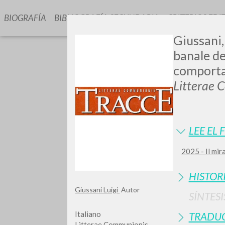
BIOGRAFÍA
BIBLIOGRAFÍA SECUNDARIA
CRITERIOS EDI
Giussani,
banale de
comportam
Litterae 
GIU
LEE EL 
2025 - Il mir
HISTOR
Giussani Luigi
Autor
SÍNTESI
Italiano
TRADU
Litterae Communionis-