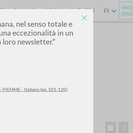
INIC
CTUALIZACIONES
NOTICIAS
CONTACTOS
ES
Y
SESI
ana, nel senso totale e
 una eccezionalità in un
loro newsletter.”
a - PIEMME - Italiano (pp. 101-120)