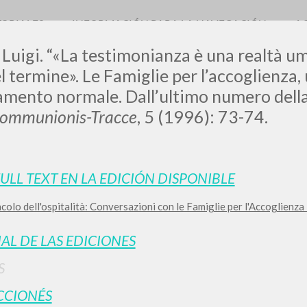
TORIALES
INFORMACIÓN PARA LA NAVEGACIÓN
A
 Luigi. “«La testimonianza è una realtà um
l termine». Le Famiglie per l’accoglienza,
ento normale. Dall’ultimo numero della 
Communionis-Tracce
, 5 (1996): 73-74.
LUIGI
SSANI
FULL TEXT EN LA EDICIÓN DISPONIBLE
acolo dell'ospitalità: Conversazioni con le Famiglie per l'Accoglienz
scritti
IAL DE LAS EDICIONES
S
CCIONÉS