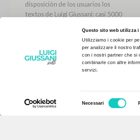
Questo sito web utilizza i
Utilizziamo i cookie per pe
per analizzare il nostro tra
con i nostri partner che si
combinarle con altre inform
servizi.
Selezione
Necessari
EL PROYECTO
del
consenso
Este portal recoge y pone a
disposición de los usuarios los
textos de Luigi Giussani: casi 5000