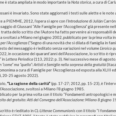
ne è stata ampliata in modo importante la
Nota storica
, a cura di Ca
ussani è invariato. Sono state aggiornati i testi sulle alette e le note 
 a PIEMME, 2012, l’opera si apre con l’
Introduzione
di Julián Carrón
RESULTADOS SUCESIVOS
aggio di Giussani “Alle Famiglie per l’Accoglienza” già presente nell’
Si tratta dello scritto che l’Autore ha fatto pervenire ai responsabili 
a svoltasi a Milano nel giugno 2002, pubblicato per la prima volta i
 per l’Accoglienza
(“Segno di una novità che si dilata di famiglia in famig
testo del messaggio è rieditato senza variazioni nel volume
L’eroico q
22, in occasione dei quarant’anni dell’Associazione, lo scritto è ripro
” in
Lettera Periodica
(113, 2022: p. 3). Nel successivo mese di agosto
 “come” ma “quello”: Artisti e famiglie nella sorpresa della gratuità
(Itaca
omonima a cura di Famiglie per l’Accoglienza ed esposta alla XLIII edi
ni, 20-25 agosto 2022).
tolo,
“La ragione della carità”
(pp. 17-27; 2012, pp. 15-23), è l’inte
l’Associazione, svoltosi a Milano l’8 giugno 1985.
bblicato per la prima volta con il titolo “Fondamenti antropologici e 
NAVEGA
IDIOMA
olto del gratuito: Atti del Convegno dell’Associazione: Milano 8 giugno 
Búsqueda avanzada »
Italiano
scritto è rieditato in
CL-Litterae Communionis
con il titolo “I fondamen
Il PerCorso
Inglés