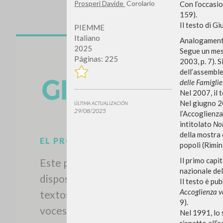
Prosperi Davide
Corolario
Con l’occasio
159).
Il testo di Gi
PIEMME
Italiano
Analogamente
2025
Segue un mess
Páginas: 225
2003, p. 7). 
dell’assemble
delle Famiglie
Nel 2007, il 
Nel giugno 20
ÚLTIMA ACTUALIZACIÓN
29/08/2025
l’Accoglienza
intitolato
Non
della mostra 
popoli (Rimi
Il primo capi
nazionale del
Il testo è pu
EL PROYECTO
Accoglienza v
9).
Este portal recoge y pone a
Nel 1991, lo 