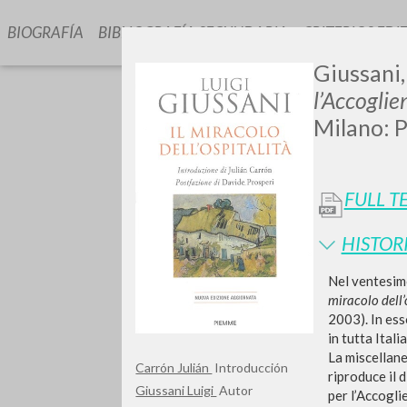
BIOGRAFÍA
BIBLIOGRAFÍA SECUNDARIA
CRITERIOS EDI
Giussani,
l’Accoglie
Milano: 
FULL T
¿Quiere
HISTOR
Nel ventesim
miracolo dell’
2003). In ess
in tutta Ital
TIPOLOGÍA
La miscellane
Carrón Julián
Introducción
riproduce il 
Giussani Luigi
Autor
per l’Accogli