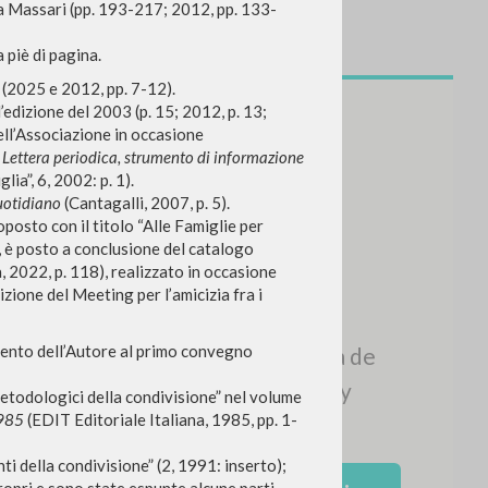
rla Massari (pp. 193-217; 2012, pp. 133-
a piè di pagina.
 (2025 e 2012, pp. 7-12).
edizione del 2003 (p. 15; 2012, p. 13;
dell’Associazione in occasione
n
Lettera periodica, strumento di informazione
lia”, 6, 2002: p. 1).
uotidiano
(Cantagalli, 2007, p. 5).
posto con il titolo “Alle Famiglie per
, è posto a conclusione del catalogo
, 2022, p. 118), realizzato in occasione
zione del Meeting per l’amicizia fra i
rvento dell’Autore al primo convegno
metodologici della condivisione” nel volume
NEWSLETTER
1985
(EDIT Editoriale Italiana, 1985, pp. 1-
Recibe información actualizada de
ti della condivisione” (2, 1991: inserto);