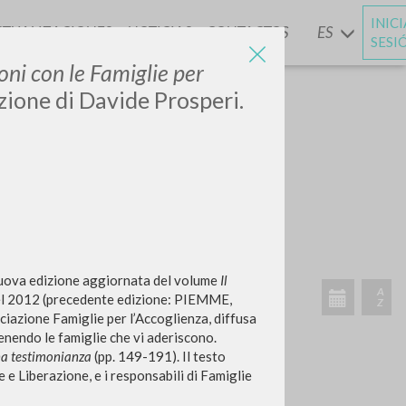
INIC
CTUALIZACIONES
NOTICIAS
CONTACTOS
ES
Y
SESI
ioni con le Famiglie per
zione di Davide Prosperi.
BUSCA
Frase exacta
ADA »
uova edizione aggiornata del volume
Il
nel 2012 (precedente edizione: PIEMME,
ociazione Famiglie per l’Accoglienza, diffusa
tenendo le famiglie che vi aderiscono.
VIDADES RECIENTES
na testimonianza
(pp. 149-191). Il testo
 e Liberazione, e i responsabili di Famiglie
A
Z