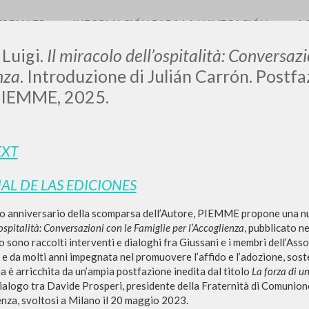
TORIALES
INFORMACIÓN PARA LA NAVEGACIÓN
A
 Luigi.
Il miracolo dell’ospitalità: Conversaz
nza
. Introduzione di Julián Carrón. Postfa
PIEMME, 2025.
EXT
BÚSQUEDA AVANZ
s resultados aún más precisos? Utilizar el
IAL DE LAS EDICIONES
0
DOCUMENTOS ENCONTRADOS
o anniversario della scomparsa dell’Autore, PIEMME propone una n
ospitalità: Conversazioni con le Famiglie per l’Accoglienza
, pubblicato 
Ver detalles por tipo
o sono raccolti interventi e dialoghi fra Giussani e i membri dell’Ass
ia e da molti anni impegnata nel promuovere l’affido e l’adozione, sos
IDIOMA
AUTOR
AÑO
ACTI
a è arricchita da un’ampia postfazione inedita dal titolo
La forza di u
dialogo tra Davide Prosperi, presidente della Fraternità di Comunione
enza, svoltosi a Milano il 20 maggio 2023.