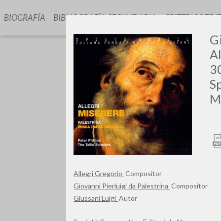
BIOGRAFÍA
BIBLIOGRAFÍA SECUNDARIA
CRITERIOS EDI
Gi
Al
30
Sp
Mo
GIU
Allegri Gregorio
Compositor
Giovanni Pierluigi da Palestrina
Compositor
Giussani Luigi
Autor