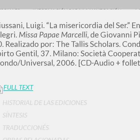
TORIALES
INFORMACIÓN PARA LA NAVEGACIÓN
A
ussani, Luigi. “La misericordia del Ser.” E
legri.
Missa Papae Marcelli
, de Giovanni Pi
. Realizado por: The Tallis Scholars. Cond
irto Gentil, 37. Milano: Società Coopera
LUIGI
ndo/Universal, 2006. [CD-Audio + follet
SSANI
FULL TEXT
scritti
HISTORIAL DE LAS EDICIONES
SÍNTESIS
TRADUCCIONÉS
OBRAS RELACIONADAS