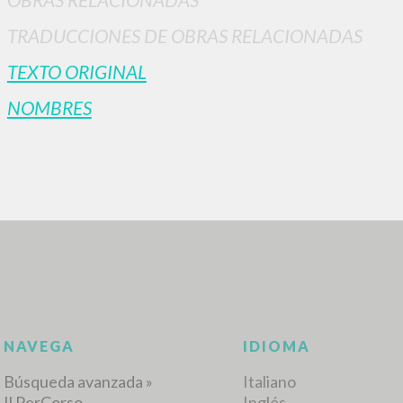
TRADUCCIONES DE OBRAS RELACIONADAS
TEXTO ORIGINAL
NOMBRES
BÚSQUEDA AVANZ
s resultados aún más precisos? Utilizar el
0
DOCUMENTOS ENCONTRADOS
Ver detalles por tipo
IDIOMA
AUTOR
AÑO
ACTI