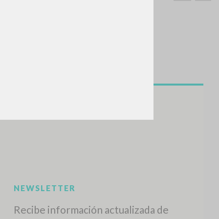
BUSCA
Frase exacta
ADA »
VIDADES RECIENTES
A
Z