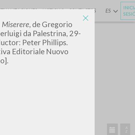
INIC
CTUALIZACIONES
NOTICIAS
CONTACTOS
ES
Y
SESI
n
Miserere
, de Gregorio
erluigi da Palestrina, 29-
uctor: Peter Phillips.
tiva Editoriale Nuovo
o].