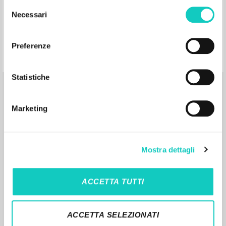
Selezione
Giussani Luigi Autor
Necessari
del
Società Cooperativa Editoriale Nuovo
Mondo/Universal
consenso
2006
Preferenze
Español
Lugar de edición : Milano
Páginas: 2
Statistiche
Marketing
RESULTADOS SUCESIVOS
Mostra dettagli
ACCETTA TUTTI
ACCETTA SELEZIONATI