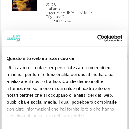
Giussani Luigi Autor
Società Cooperativa Editoriale Nuovo
Mondo/Universal
2006
Italiano
Lugar de edición : Milano
Páginas: 2
ISBN
: 476 5241
Questo sito web utilizza i cookie
Utilizziamo i cookie per personalizzare contenuti ed
annunci, per fornire funzionalità dei social media e per
analizzare il nostro traffico. Condividiamo inoltre
informazioni sul modo in cui utilizzi il nostro sito con i
"La misericordia del Ser." En Miserere,
nostri partner che si occupano di analisi dei dati web,
de Gregorio Allegri. Missa Papae
pubblicità e social media, i quali potrebbero combinarle
Marcelli, de Giovanni Pierluigi da
con altre informazioni che hai fornito loro o che hanno
Palestrina
raccolto dal tuo utilizzo dei loro servizi.