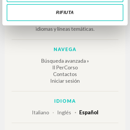
RIFIUTA
EL PROYECTO
Este portal recoge y pone a disposición de los
usuarios los textos de Luigi Giussani: casi 5000
voces bibliográficas, textos íntegros en 5
idiomas y líneas temáticas.
NAVEGA
Búsqueda avanzada »
Il PerCorso
Contactos
Iniciar sesión
IDIOMA