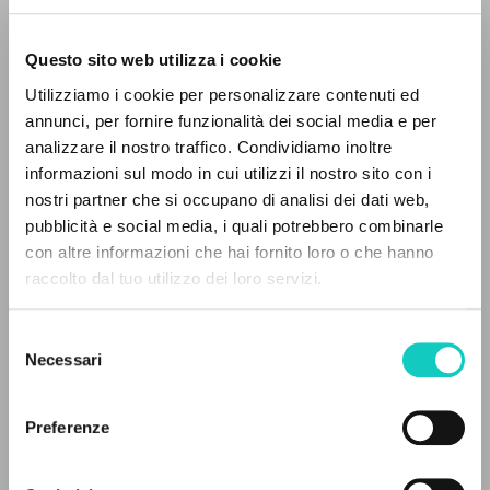
Questo sito web utilizza i cookie
Utilizziamo i cookie per personalizzare contenuti ed
annunci, per fornire funzionalità dei social media e per
analizzare il nostro traffico. Condividiamo inoltre
informazioni sul modo in cui utilizzi il nostro sito con i
nostri partner che si occupano di analisi dei dati web,
pubblicità e social media, i quali potrebbero combinarle
Giussani Luigi
Autor
con altre informazioni che hai fornito loro o che hanno
raccolto dal tuo utilizzo dei loro servizi.
Cooperativa Editoriale Nuovo Mondo/Universal
BÚSQUEDA AVANZADA »
Inglés
2010
Selezione
A
Páginas: 2
Z
Necessari
del
consenso
0
DOCUMENTOS ENCONTRADOS
Preferenze
ÚLTIMA ACTUALIZACIÓN
28/05/2025