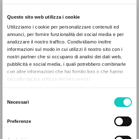
Questo sito web utilizza i cookie
BÚSQUEDA AVANZADA »
Utilizziamo i cookie per personalizzare contenuti ed
A
Z
annunci, per fornire funzionalità dei social media e per
analizzare il nostro traffico. Condividiamo inoltre
0
DOCUMENTOS ENCONTRADOS
informazioni sul modo in cui utilizzi il nostro sito con i
nostri partner che si occupano di analisi dei dati web,
pubblicità e social media, i quali potrebbero combinarle
con altre informazioni che hai fornito loro o che hanno
Giussani Luigi
Autor
raccolto dal tuo utilizzo dei loro servizi.
RESULTADOS SUCESIVOS
Pergolesi Giovanni Battista
Autor
Selezione
Deutsche Grammophon
Necessari
del
Español
1997
consenso
Páginas: 3
Preferenze