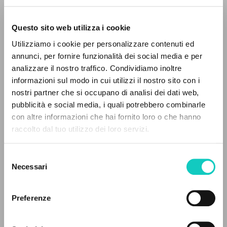
Questo sito web utilizza i cookie
Utilizziamo i cookie per personalizzare contenuti ed
annunci, per fornire funzionalità dei social media e per
analizzare il nostro traffico. Condividiamo inoltre
Giussani Luigi
Autor
informazioni sul modo in cui utilizzi il nostro sito con i
nostri partner che si occupano di analisi dei dati web,
Portoghese BR
pubblicità e social media, i quali potrebbero combinarle
CL-Litterae Communionis
EL PROYECTO
con altre informazioni che hai fornito loro o che hanno
1992
Páginas: 1
raccolto dal tuo utilizzo dei loro servizi.
Este portal recoge y pone a disposición de los
usuarios los textos de Luigi Giussani: casi 5000
Selezione
voces bibliográficas, textos íntegros en 5
Necessari
del
ÚLTIMA ACTUALIZACIÓN
idiomas y líneas temáticas.
consenso
31/07/2024
Preferenze
NAVEGA