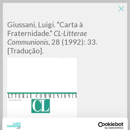
Giussani, Luigi. “Carta à
Fraternidade.”
CL-Litterae
Communionis
, 28 (1992): 33.
[Tradução].
BÚSQUEDA AVANZADA »
A
Z
0
DOCUMENTOS ENCONTRADOS
RESULTADOS SUCESIVOS