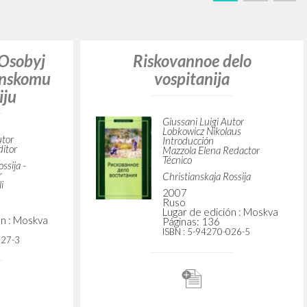
BUSCA
Frase exacta
ADA »
VIDADES RECIENTES
A
Z