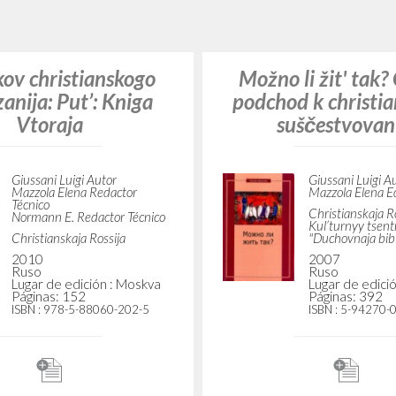
BÚSQUEDA AVANZ
s resultados aún más precisos? Utilizar el
5
DOCUMENTOS ENCONTRADOS
Ver detalles por tipo
IDIOMA
AUTOR
AÑO
ACTI