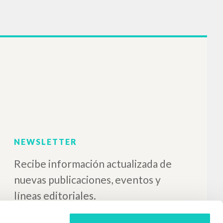
U istokov christianskogo
pritjazanija: Put’: Kniga
Vtoraja
Giussani Luigi Autor
Itaca
2015
Ruso
Lugar de edición : Castel
Bolognese
Páginas: 150
ISBN
: 978-88-526-0444-7