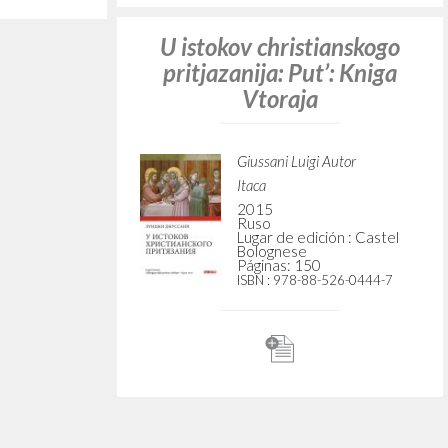
 Osobyj
Riskovannoe delo
anskomu
vospitanija
iju
Giussani Luigi Autor
Lobkowicz Nikolaus
utor
Introducción
ditor
Mazzola Elena Redactor
Técnico
ssija -
r
Christianskaja Rossija
i
2007
Ruso
Lugar de edición : Moskva
ón : Moskva
Páginas: 136
ISBN
: 5-94270-026-5
027-3