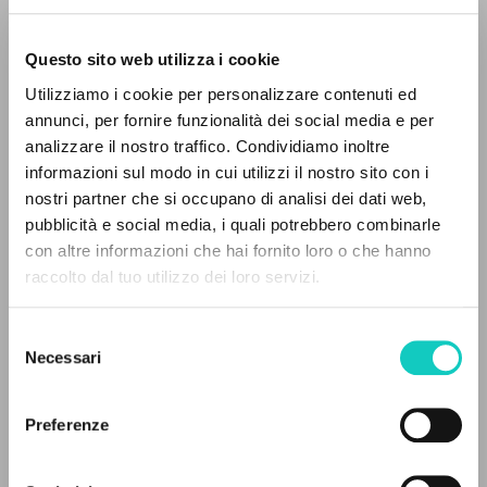
Questo sito web utilizza i cookie
BÚSQUEDA AVANZADA »
Utilizziamo i cookie per personalizzare contenuti ed
A
Z
annunci, per fornire funzionalità dei social media e per
analizzare il nostro traffico. Condividiamo inoltre
0
DOCUMENTOS ENCONTRADOS
informazioni sul modo in cui utilizzi il nostro sito con i
nostri partner che si occupano di analisi dei dati web,
pubblicità e social media, i quali potrebbero combinarle
Brovko Ekaterina
Traductor
con altre informazioni che hai fornito loro o che hanno
Giussani Luigi
Autor
raccolto dal tuo utilizzo dei loro servizi.
Kameneva O.
Corrector
RESULTADOS SUCESIVOS
Mazzola Elena
Editor
Selezione
Tjukalova Natalja
Traductor
Necessari
del
consenso
Christianskaja Rossija - Kul’turnyy tsentr "Duchovnaja bibli
Ruso
Preferenze
2007
Páginas: 392