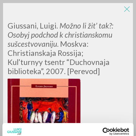
LUIGI
Giussani, Luigi.
Možno li žit’ tak?:
Osobyj podchod k christianskomu
sušcestvovaniju
. Moskva:
GIUSSANI
Christianskaja Rossija;
Kul’turnyy tsentr “Duchovnaja
scritti
biblioteka”, 2007. [Perevod]