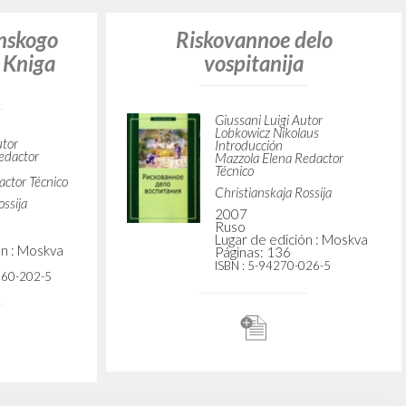
anskogo
Riskovannoe delo
: Kniga
vospitanija
Giussani Luigi Autor
Lobkowicz Nikolaus
utor
Introducción
edactor
Mazzola Elena Redactor
Técnico
ctor Técnico
Christianskaja Rossija
ossija
2007
Ruso
Lugar de edición : Moskva
ón : Moskva
Páginas: 136
ISBN
: 5-94270-026-5
060-202-5