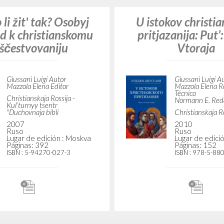
li žit' tak? Osobyj
U istokov christi
d k christianskomu
pritjazanija: Put’
ščestvovaniju
Vtoraja
Giussani Luigi Autor
Giussani Luigi A
Mazzola Elena Editor
Mazzola Elena R
Técnico
Christianskaja Rossija -
Normann E. Reda
Kul’turnyy tsentr
"Duchovnaja bibli
Christianskaja R
2007
2010
Ruso
Ruso
Lugar de edición : Moskva
Lugar de edici
Páginas: 392
Páginas: 152
ISBN
: 5-94270-027-3
ISBN
: 978-5-88