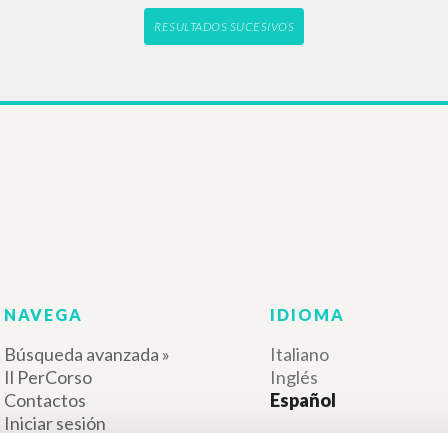
étonnement connaît
Giussani Luigi Autor
30 Jours
1998
Francés
Lugar de edición : Rome
Páginas: 3
RESULTADOS SUCESIVOS