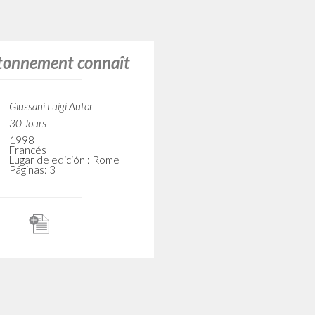
BÚSQUEDA AVANZ
s resultados aún más precisos? Utilizar el
2
DOCUMENTOS ENCONTRADOS
Ver detalles por tipo
IDIOMA
AUTOR
AÑO
ACTI