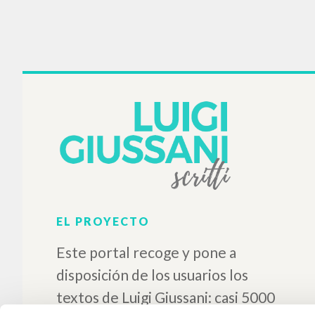
La conscience religieuse de
Seul l'
l'homme moderne
Giussani Luigi Autor
Ratzinger Joseph
Introducción
Les Éditions du Cerf
1999
Francés
Lugar de edición : Paris
Páginas: 112
ISBN
: 2-204-06230-8