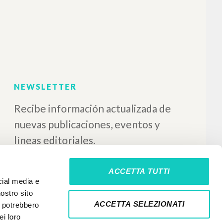
Morin, MacIntyre e la
questione educativa
Chiosso Giorgio Comisario y Autor
SEI
2009
Italiano
Lugar de edición : Torino
Páginas: 256
ISBN
: 978-88-05-07012-1
ACCETTA TUTTI
cial media e
nostro sito
ACCETTA SELEZIONATI
i potrebbero
ei loro