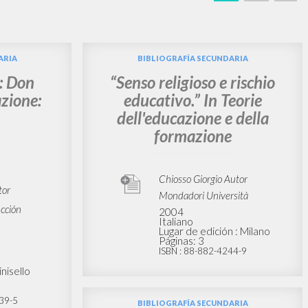
BUSCA
Frase exacta
ADA »
VIDADES RECIENTES
A
Z