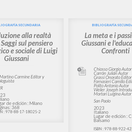
BÚSQUEDA AVANZ
s resultados aún más precisos? Utilizar el
5
DOCUMENTOS ENCONTRADOS
Ver detalles por tipo
IDIOMA
AUTOR
AÑO
ACTI