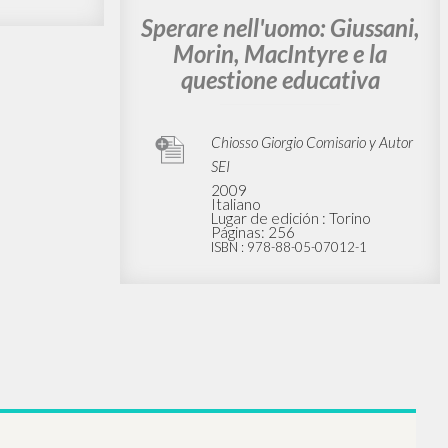
ARIA
BIBLIOGRAFÍA SECUNDARIA
i: Don
“Senso religioso e rischio
azione:
educativo.” In Teorie
dell'educazione e della
formazione
Chiosso Giorgio Autor
tor
Mondadori Università
ucción
2004
Italiano
Lugar de edición : Milano
Páginas: 3
ISBN
: 88-882-4244-9
inisello
39-5
BIBLIOGRAFÍA SECUNDARIA
Sperare nell'uomo: Giussani,