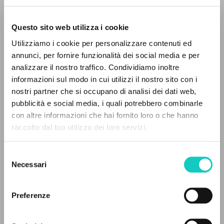
Questo sito web utilizza i cookie
BÚSQUEDA AVANZADA »
Utilizziamo i cookie per personalizzare contenuti ed
A
Z
annunci, per fornire funzionalità dei social media e per
analizzare il nostro traffico. Condividiamo inoltre
0
DOCUMENTOS ENCONTRADOS
informazioni sul modo in cui utilizzi il nostro sito con i
nostri partner che si occupano di analisi dei dati web,
Chiosso Giorgio
Autor
pubblicità e social media, i quali potrebbero combinarle
Sani Roberto
Introducción
con altre informazioni che hai fornito loro o che hanno
raccolto dal tuo utilizzo dei loro servizi.
RESULTADOS SUCESIVOS
Marcianum Press
Italiano
2025
Selezione
Páginas: 24
Necessari
del
consenso
Preferenze
ÚLTIMA ACTUALIZACIÓN
16/03/2026