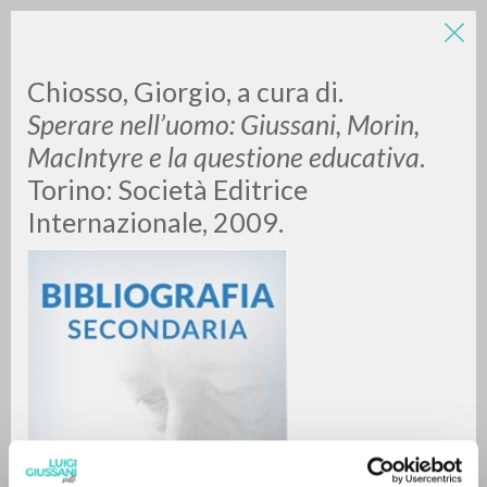
Chiosso, Giorgio, a cura di.
Sperare nell’uomo: Giussani, Morin,
MacIntyre e la questione educativa
.
Torino: Società Editrice
Internazionale, 2009.
BÚSQUEDA AVANZADA »
A
Z
0
DOCUMENTOS ENCONTRADOS
RESULTADOS SUCESIVOS