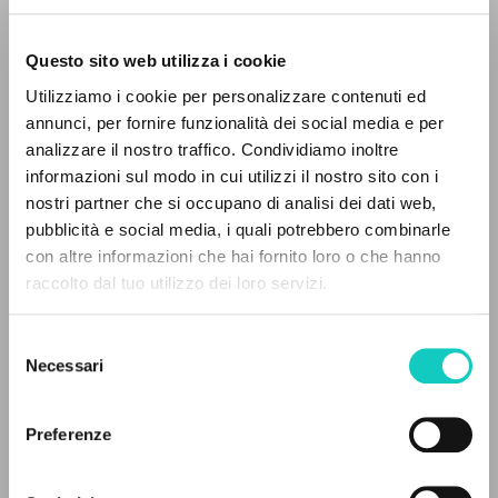
Questo sito web utilizza i cookie
Utilizziamo i cookie per personalizzare contenuti ed
annunci, per fornire funzionalità dei social media e per
analizzare il nostro traffico. Condividiamo inoltre
informazioni sul modo in cui utilizzi il nostro sito con i
Berti Enrico
Autor
nostri partner che si occupano di analisi dei dati web,
Caselli Lorenzo
Autor
pubblicità e social media, i quali potrebbero combinarle
Chiosso Giorgio
Comisario y Autor
EL PROYECTO
con altre informazioni che hai fornito loro o che hanno
De Luna Giovanni
Autor
raccolto dal tuo utilizzo dei loro servizi.
Dogliani Mario
Autor
Este portal recoge y pone a disposición de los
Esposito Costantino
Autor
usuarios los textos de Luigi Giussani: casi 5000
Selezione
Feyles Martino
Autor
voces bibliográficas, textos íntegros en 5
Necessari
del
Gallino Luciano
Autor
idiomas y líneas temáticas.
consenso
Maddalena Giovanni
Autor
Malizia Guglielmo
Autor
Preferenze
Manghi Sergio
Autor
NAVEGA
Mariani Anna Maria
Autor